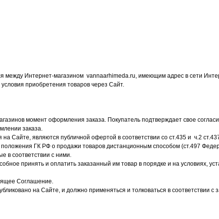
ся между Интернет-магазином vannaarhimeda.ru, имеющим адрес в сети Инт
 условия приобретения товаров через Сайт.
агазинов момент оформления заказа. Покупатель подтверждает свое соглас
рмлении заказа.
на Сайте, являются публичной офертой в соответствии со ст.435 и ч.2 ст.43
положения ГК РФ о продажи товаров дистанционным способом (ст.497 Федерал
ые в соответствии с ними.
собное принять и оплатить заказанный им товар в порядке и на условиях, 
тоящее Соглашение.
убликовано на Сайте, и должно применяться и толковаться в соответствии с