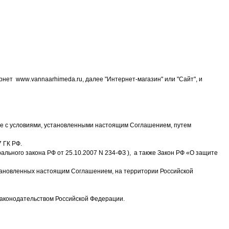
ернет
www
.vannaarhimeda.ru, далее "Интернет-магазин" или "Сайт", и
ие с условиями, установленными настоящим Соглашением, путем
7 ГК РФ.
ьного закона РФ от 25.10.2007 N 234-ФЗ ), а также Закон РФ «О защите
установленныx настоящим Соглашением, на территории Российской
 законодательством Российской Федерации.