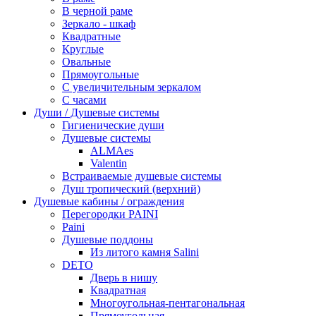
В черной раме
Зеркало - шкаф
Квадратные
Круглые
Овальные
Прямоугольные
С увеличительным зеркалом
С часами
Души / Душевые системы
Гигиенические души
Душевые системы
ALMAes
Valentin
Встраиваемые душевые системы
Душ тропический (верхний)
Душевые кабины / ограждения
Перегородки PAINI
Paini
Душевые поддоны
Из литого камня Salini
DETO
Дверь в нишу
Квадратная
Многоугольная-пентагональная
Прямоугольная