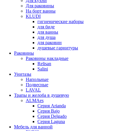
Для кухни
Для раковины
На борт ванны
KLUDI
гигиенические наборы
для биде
для ванны
для душа
для раковин
душевые гарнитуры
Раковины
Раковины накладные
Relisan
Salini
Унитазы
Напольные
Подвесные
LAVAL
Трапы и желоба в душевую
ALMAes
Серия Arianda
Серия Bajo
Серия Delgado
Серия Laguna
Мебель для ванной