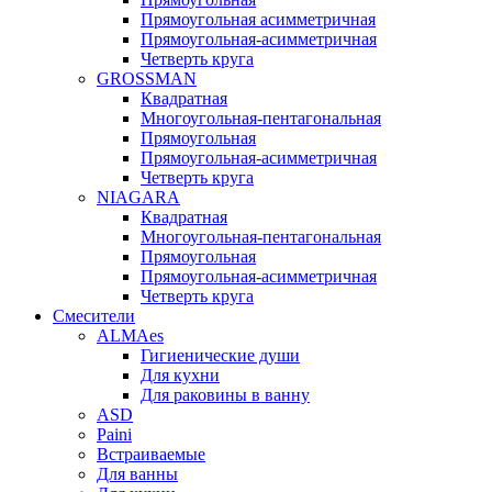
Прямоугольная асимметричная
Прямоугольная-асимметричная
Четверть круга
GROSSMAN
Квадратная
Многоугольная-пентагональная
Прямоугольная
Прямоугольная-асимметричная
Четверть круга
NIAGARA
Квадратная
Многоугольная-пентагональная
Прямоугольная
Прямоугольная-асимметричная
Четверть круга
Смесители
ALMAes
Гигиенические души
Для кухни
Для раковины в ванну
ASD
Paini
Встраиваемые
Для ванны