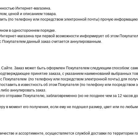
енностью Интернет-магазина.
лом, ценой и описанием товара.
вить (по телефону или посредством электронной почты) прочую информацию, 
зином в одностороннем порядке.
р Интернет-магазина при первой возможности информирует об этом Покупател
 с Покупателем данный заказ считается аннулированным.
на Сайте. Заказ может быть оформлен Покупателем следующим способом: сам
, подтверждающее принятие заказа, с указанием наименований выбранных т
с Покупателем (по телефону или посредством электронной почты) для полу
поставить в известность об этом Покупателя (по телефону или посредством 
м либо аннулировать заказ.
 его отправки Покупателю, заблаговременно (но не позднее чем за 12 часов д
рьеру в момент его получения, если ему не подошел размер, цвет или по любы
оличестве и ассортименте, осуществляется службой доставки по территории го