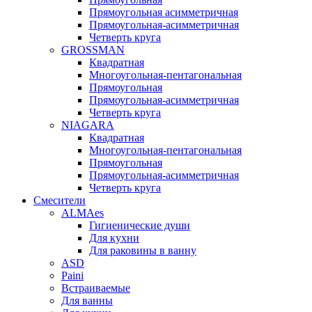
Прямоугольная асимметричная
Прямоугольная-асимметричная
Четверть круга
GROSSMAN
Квадратная
Многоугольная-пентагональная
Прямоугольная
Прямоугольная-асимметричная
Четверть круга
NIAGARA
Квадратная
Многоугольная-пентагональная
Прямоугольная
Прямоугольная-асимметричная
Четверть круга
Смесители
ALMAes
Гигиенические души
Для кухни
Для раковины в ванну
ASD
Paini
Встраиваемые
Для ванны