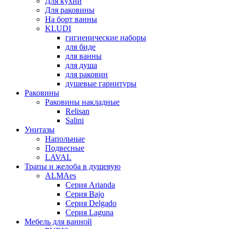
Для кухни
Для раковины
На борт ванны
KLUDI
гигиенические наборы
для биде
для ванны
для душа
для раковин
душевые гарнитуры
Раковины
Раковины накладные
Relisan
Salini
Унитазы
Напольные
Подвесные
LAVAL
Трапы и желоба в душевую
ALMAes
Серия Arianda
Серия Bajo
Серия Delgado
Серия Laguna
Мебель для ванной