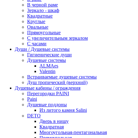
В черной раме
Зеркало - шкаф
Квадратные
Круглые
Овальные
Прямоугольные
С увеличительным зеркалом
С часами
Души / Душевые системы
Гигиенические души
Душевые системы
ALMAes
Valentin
Встраиваемые душевые системы
Душ тропический (верхний)
Душевые кабины / ограждения
Перегородки PAINI
Paini
Душевые поддоны
Из литого камня Salini
DETO
Дверь в нишу
Квадратная
Многоугольная-пентагональная
Прямоугольная