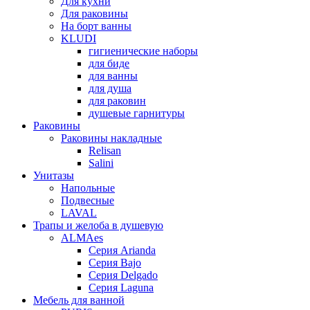
Для кухни
Для раковины
На борт ванны
KLUDI
гигиенические наборы
для биде
для ванны
для душа
для раковин
душевые гарнитуры
Раковины
Раковины накладные
Relisan
Salini
Унитазы
Напольные
Подвесные
LAVAL
Трапы и желоба в душевую
ALMAes
Серия Arianda
Серия Bajo
Серия Delgado
Серия Laguna
Мебель для ванной