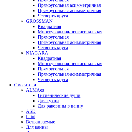
Прямоугольная асимметричная
Прямоугольная-асимметричная
Четверть круга
GROSSMAN
Квадратная
Многоугольная-пентагональная
Прямоугольная
Прямоугольная-асимметричная
Четверть круга
NIAGARA
Квадратная
Многоугольная-пентагональная
Прямоугольная
Прямоугольная-асимметричная
Четверть круга
Смесители
ALMAes
Гигиенические души
Для кухни
Для раковины в ванну
ASD
Paini
Встраиваемые
Для ванны