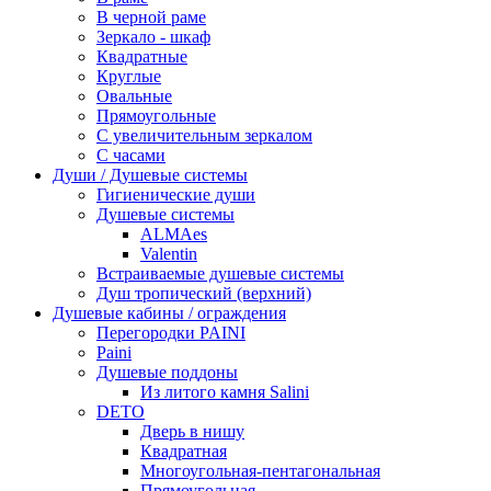
В черной раме
Зеркало - шкаф
Квадратные
Круглые
Овальные
Прямоугольные
С увеличительным зеркалом
С часами
Души / Душевые системы
Гигиенические души
Душевые системы
ALMAes
Valentin
Встраиваемые душевые системы
Душ тропический (верхний)
Душевые кабины / ограждения
Перегородки PAINI
Paini
Душевые поддоны
Из литого камня Salini
DETO
Дверь в нишу
Квадратная
Многоугольная-пентагональная
Прямоугольная