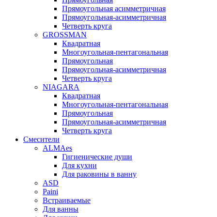
Прямоугольная асимметричная
Прямоугольная-асимметричная
Четверть круга
GROSSMAN
Квадратная
Многоугольная-пентагональная
Прямоугольная
Прямоугольная-асимметричная
Четверть круга
NIAGARA
Квадратная
Многоугольная-пентагональная
Прямоугольная
Прямоугольная-асимметричная
Четверть круга
Смесители
ALMAes
Гигиенические души
Для кухни
Для раковины в ванну
ASD
Paini
Встраиваемые
Для ванны