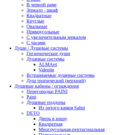
В черной раме
Зеркало - шкаф
Квадратные
Круглые
Овальные
Прямоугольные
С увеличительным зеркалом
С часами
Души / Душевые системы
Гигиенические души
Душевые системы
ALMAes
Valentin
Встраиваемые душевые системы
Душ тропический (верхний)
Душевые кабины / ограждения
Перегородки PAINI
Paini
Душевые поддоны
Из литого камня Salini
DETO
Дверь в нишу
Квадратная
Многоугольная-пентагональная
Прямоугольная