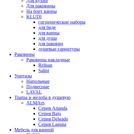
Для кухни
Для раковины
На борт ванны
KLUDI
гигиенические наборы
для биде
для ванны
для душа
для раковин
душевые гарнитуры
Раковины
Раковины накладные
Relisan
Salini
Унитазы
Напольные
Подвесные
LAVAL
Трапы и желоба в душевую
ALMAes
Серия Arianda
Серия Bajo
Серия Delgado
Серия Laguna
Мебель для ванной