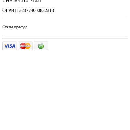
ИНН 301514171621
ОГРИП 323774600832313
Схема проезда