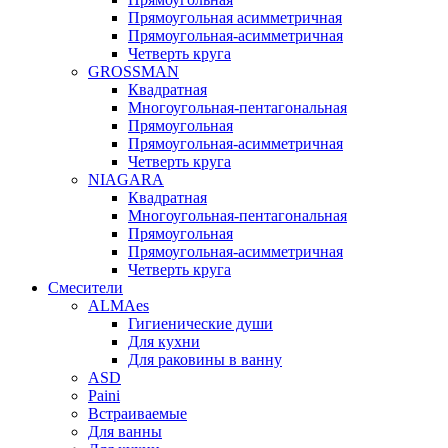
Прямоугольная асимметричная
Прямоугольная-асимметричная
Четверть круга
GROSSMAN
Квадратная
Многоугольная-пентагональная
Прямоугольная
Прямоугольная-асимметричная
Четверть круга
NIAGARA
Квадратная
Многоугольная-пентагональная
Прямоугольная
Прямоугольная-асимметричная
Четверть круга
Смесители
ALMAes
Гигиенические души
Для кухни
Для раковины в ванну
ASD
Paini
Встраиваемые
Для ванны