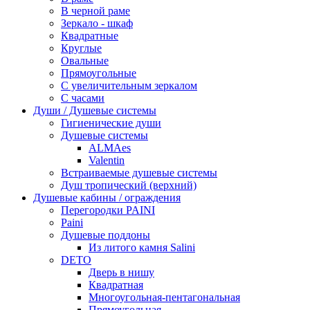
В черной раме
Зеркало - шкаф
Квадратные
Круглые
Овальные
Прямоугольные
С увеличительным зеркалом
С часами
Души / Душевые системы
Гигиенические души
Душевые системы
ALMAes
Valentin
Встраиваемые душевые системы
Душ тропический (верхний)
Душевые кабины / ограждения
Перегородки PAINI
Paini
Душевые поддоны
Из литого камня Salini
DETO
Дверь в нишу
Квадратная
Многоугольная-пентагональная
Прямоугольная