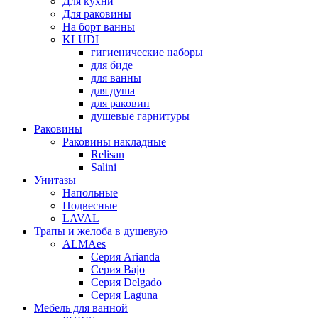
Для кухни
Для раковины
На борт ванны
KLUDI
гигиенические наборы
для биде
для ванны
для душа
для раковин
душевые гарнитуры
Раковины
Раковины накладные
Relisan
Salini
Унитазы
Напольные
Подвесные
LAVAL
Трапы и желоба в душевую
ALMAes
Серия Arianda
Серия Bajo
Серия Delgado
Серия Laguna
Мебель для ванной