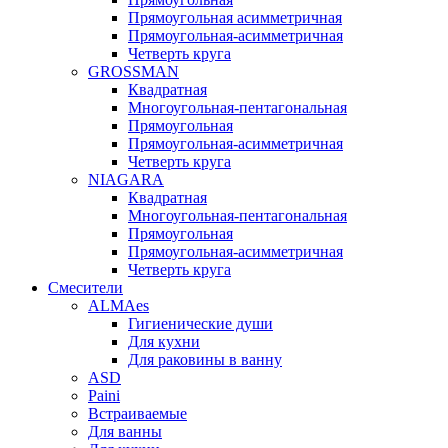
Прямоугольная асимметричная
Прямоугольная-асимметричная
Четверть круга
GROSSMAN
Квадратная
Многоугольная-пентагональная
Прямоугольная
Прямоугольная-асимметричная
Четверть круга
NIAGARA
Квадратная
Многоугольная-пентагональная
Прямоугольная
Прямоугольная-асимметричная
Четверть круга
Смесители
ALMAes
Гигиенические души
Для кухни
Для раковины в ванну
ASD
Paini
Встраиваемые
Для ванны