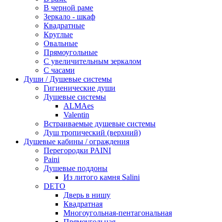
В черной раме
Зеркало - шкаф
Квадратные
Круглые
Овальные
Прямоугольные
С увеличительным зеркалом
С часами
Души / Душевые системы
Гигиенические души
Душевые системы
ALMAes
Valentin
Встраиваемые душевые системы
Душ тропический (верхний)
Душевые кабины / ограждения
Перегородки PAINI
Paini
Душевые поддоны
Из литого камня Salini
DETO
Дверь в нишу
Квадратная
Многоугольная-пентагональная
Прямоугольная