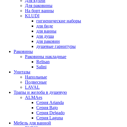
Для кухни
Для раковины
На борт ванны
KLUDI
гигиенические наборы
для биде
для ванны
для душа
для раковин
душевые гарнитуры
Раковины
Раковины накладные
Relisan
Salini
Унитазы
Напольные
Подвесные
LAVAL
Трапы и желоба в душевую
ALMAes
Серия Arianda
Серия Bajo
Серия Delgado
Серия Laguna
Мебель для ванной