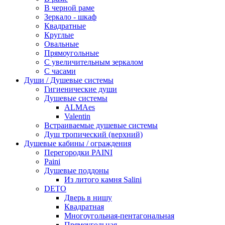
В черной раме
Зеркало - шкаф
Квадратные
Круглые
Овальные
Прямоугольные
С увеличительным зеркалом
С часами
Души / Душевые системы
Гигиенические души
Душевые системы
ALMAes
Valentin
Встраиваемые душевые системы
Душ тропический (верхний)
Душевые кабины / ограждения
Перегородки PAINI
Paini
Душевые поддоны
Из литого камня Salini
DETO
Дверь в нишу
Квадратная
Многоугольная-пентагональная
Прямоугольная