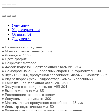
Описание
Характеристики
Отзывы (0)
Документы
● Назначение: для душа.
● Монтаж: около стены (в пол).
● Длина,мм: 1100.
● Цвет: графит.
● Покрытие: матовое
● Желоб водосток, нержавеющая сталь AISI 304.
● Самопромывной S – образный сифон РР: горизонтальный
выпуск D50 H60, пропускная способность 48л/мин, монтаж 360° .
● Вид затвора: Сухой / гидрозатвор (комбинированный).
● Решетка, нержавеющая сталь AISI 304
● Заглушка с сеткой для волос, AISI 304.
● Высота монтажа мм: 85.
● Размещение: вровень с полом.
● Допустимая нагрузка кг: 300.
● Максимальная пропускная способность: 48л/мин.
● Диаметр подключения мм: 50.
● Регулируемые по высоте ножки, нержавеющая