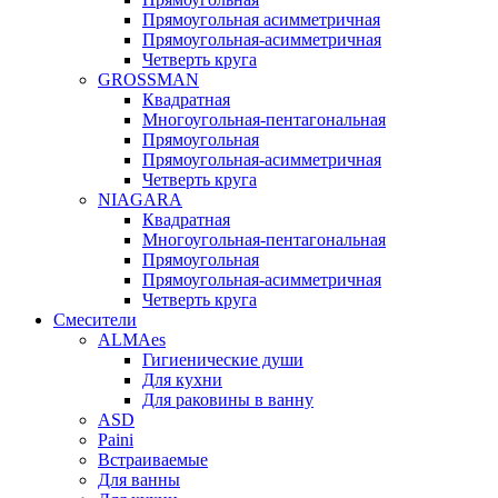
Прямоугольная асимметричная
Прямоугольная-асимметричная
Четверть круга
GROSSMAN
Квадратная
Многоугольная-пентагональная
Прямоугольная
Прямоугольная-асимметричная
Четверть круга
NIAGARA
Квадратная
Многоугольная-пентагональная
Прямоугольная
Прямоугольная-асимметричная
Четверть круга
Смесители
ALMAes
Гигиенические души
Для кухни
Для раковины в ванну
ASD
Paini
Встраиваемые
Для ванны