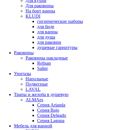
Для кухни
Для раковины
На борт ванны
KLUDI
гигиенические наборы
для биде
для ванны
для душа
для раковин
душевые гарнитуры
Раковины
Раковины накладные
Relisan
Salini
Унитазы
Напольные
Подвесные
LAVAL
Трапы и желоба в душевую
ALMAes
Серия Arianda
Серия Bajo
Серия Delgado
Серия Laguna
Мебель для ванной