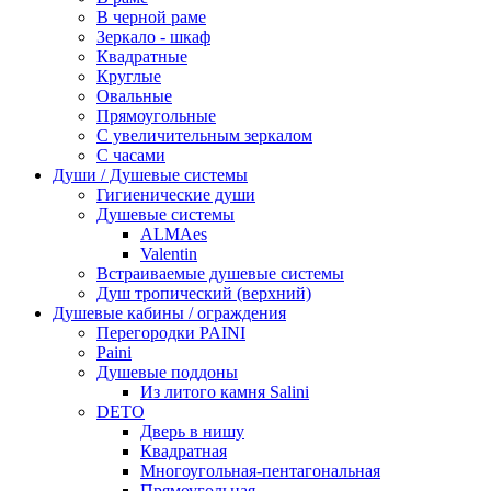
В черной раме
Зеркало - шкаф
Квадратные
Круглые
Овальные
Прямоугольные
С увеличительным зеркалом
С часами
Души / Душевые системы
Гигиенические души
Душевые системы
ALMAes
Valentin
Встраиваемые душевые системы
Душ тропический (верхний)
Душевые кабины / ограждения
Перегородки PAINI
Paini
Душевые поддоны
Из литого камня Salini
DETO
Дверь в нишу
Квадратная
Многоугольная-пентагональная
Прямоугольная