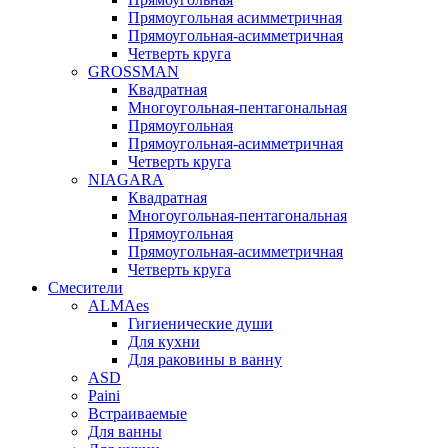
Прямоугольная асимметричная
Прямоугольная-асимметричная
Четверть круга
GROSSMAN
Квадратная
Многоугольная-пентагональная
Прямоугольная
Прямоугольная-асимметричная
Четверть круга
NIAGARA
Квадратная
Многоугольная-пентагональная
Прямоугольная
Прямоугольная-асимметричная
Четверть круга
Смесители
ALMAes
Гигиенические души
Для кухни
Для раковины в ванну
ASD
Paini
Встраиваемые
Для ванны