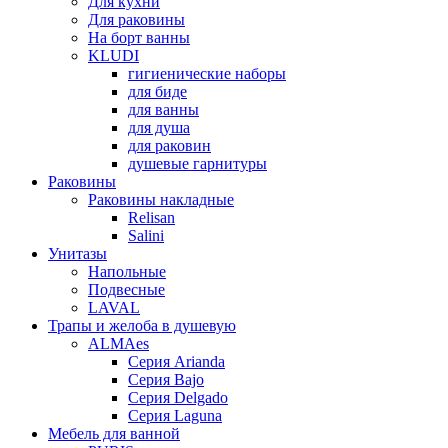
Для кухни
Для раковины
На борт ванны
KLUDI
гигиенические наборы
для биде
для ванны
для душа
для раковин
душевые гарнитуры
Раковины
Раковины накладные
Relisan
Salini
Унитазы
Напольные
Подвесные
LAVAL
Трапы и желоба в душевую
ALMAes
Серия Arianda
Серия Bajo
Серия Delgado
Серия Laguna
Мебель для ванной