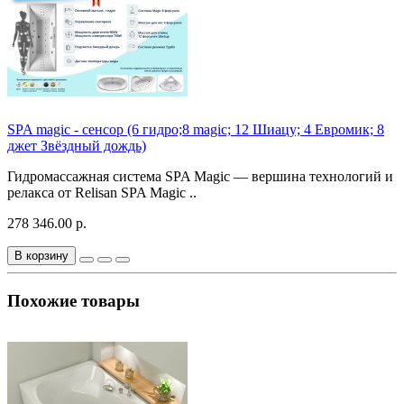
SPA magic - сенсор (6 гидро;8 magic; 12 Шиацу; 4 Евромик; 8
джет Звёздный дождь)
Гидромассажная система SPA Magic — вершина технологий и
релакса от Relisan SPA Magic ..
278 346.00 р.
В корзину
Похожие товары