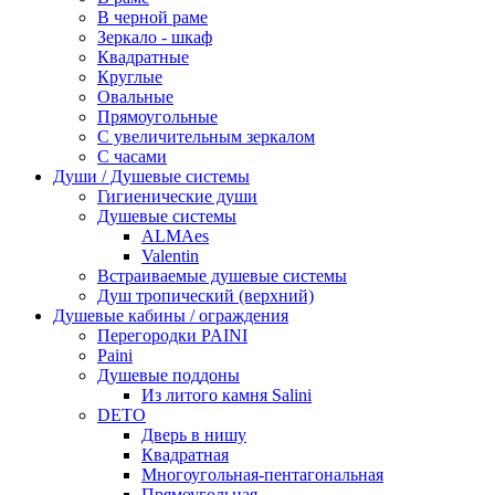
В черной раме
Зеркало - шкаф
Квадратные
Круглые
Овальные
Прямоугольные
С увеличительным зеркалом
С часами
Души / Душевые системы
Гигиенические души
Душевые системы
ALMAes
Valentin
Встраиваемые душевые системы
Душ тропический (верхний)
Душевые кабины / ограждения
Перегородки PAINI
Paini
Душевые поддоны
Из литого камня Salini
DETO
Дверь в нишу
Квадратная
Многоугольная-пентагональная
Прямоугольная