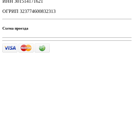
ИНН 301514171621
ОГРИП 323774600832313
Схема проезда