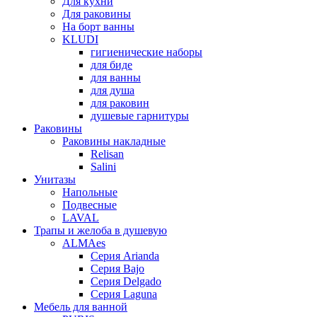
Для кухни
Для раковины
На борт ванны
KLUDI
гигиенические наборы
для биде
для ванны
для душа
для раковин
душевые гарнитуры
Раковины
Раковины накладные
Relisan
Salini
Унитазы
Напольные
Подвесные
LAVAL
Трапы и желоба в душевую
ALMAes
Серия Arianda
Серия Bajo
Серия Delgado
Серия Laguna
Мебель для ванной