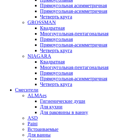
Прямоугольная асимметричная
Прямоугольная-асимметричная
Четверть круга
GROSSMAN
Квадратная
Многоугольная-пентагональная
Прямоугольная
Прямоугольная-асимметричная
Четверть круга
NIAGARA
Квадратная
Многоугольная-пентагональная
Прямоугольная
Прямоугольная-асимметричная
Четверть круга
Смесители
ALMAes
Гигиенические души
Для кухни
Для раковины в ванну
ASD
Paini
Встраиваемые
Для ванны