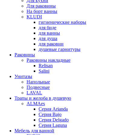
Для кухни
Для раковины
На борт ванны
KLUDI
гигиенические наборы
для биде
для ванны
для душа
для раковин
душевые гарнитуры
Раковины
Раковины накладные
Relisan
Salini
Унитазы
Напольные
Подвесные
LAVAL
Трапы и желоба в душевую
ALMAes
Серия Arianda
Серия Bajo
Серия Delgado
Серия Laguna
Мебель для ванной