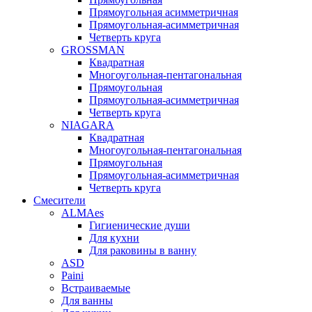
Прямоугольная асимметричная
Прямоугольная-асимметричная
Четверть круга
GROSSMAN
Квадратная
Многоугольная-пентагональная
Прямоугольная
Прямоугольная-асимметричная
Четверть круга
NIAGARA
Квадратная
Многоугольная-пентагональная
Прямоугольная
Прямоугольная-асимметричная
Четверть круга
Смесители
ALMAes
Гигиенические души
Для кухни
Для раковины в ванну
ASD
Paini
Встраиваемые
Для ванны