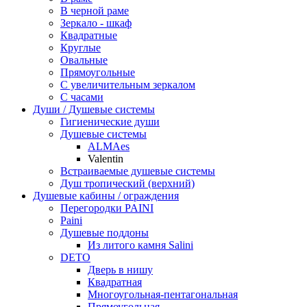
В черной раме
Зеркало - шкаф
Квадратные
Круглые
Овальные
Прямоугольные
С увеличительным зеркалом
С часами
Души / Душевые системы
Гигиенические души
Душевые системы
ALMAes
Valentin
Встраиваемые душевые системы
Душ тропический (верхний)
Душевые кабины / ограждения
Перегородки PAINI
Paini
Душевые поддоны
Из литого камня Salini
DETO
Дверь в нишу
Квадратная
Многоугольная-пентагональная
Прямоугольная