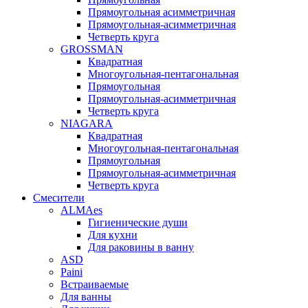
Прямоугольная асимметричная
Прямоугольная-асимметричная
Четверть круга
GROSSMAN
Квадратная
Многоугольная-пентагональная
Прямоугольная
Прямоугольная-асимметричная
Четверть круга
NIAGARA
Квадратная
Многоугольная-пентагональная
Прямоугольная
Прямоугольная-асимметричная
Четверть круга
Смесители
ALMAes
Гигиенические души
Для кухни
Для раковины в ванну
ASD
Paini
Встраиваемые
Для ванны