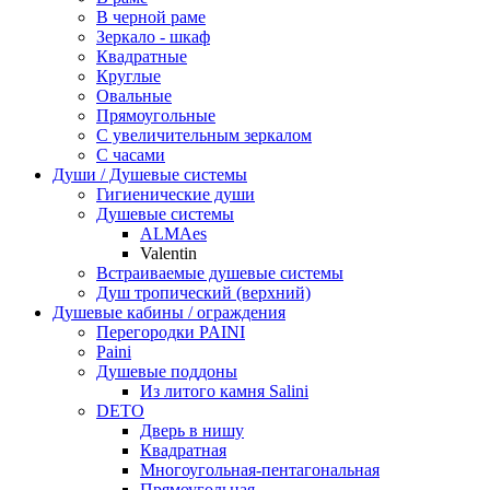
В черной раме
Зеркало - шкаф
Квадратные
Круглые
Овальные
Прямоугольные
С увеличительным зеркалом
С часами
Души / Душевые системы
Гигиенические души
Душевые системы
ALMAes
Valentin
Встраиваемые душевые системы
Душ тропический (верхний)
Душевые кабины / ограждения
Перегородки PAINI
Paini
Душевые поддоны
Из литого камня Salini
DETO
Дверь в нишу
Квадратная
Многоугольная-пентагональная
Прямоугольная