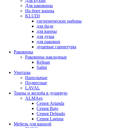
Для кухни
Для раковины
На борт ванны
KLUDI
гигиенические наборы
для биде
для ванны
для душа
для раковин
душевые гарнитуры
Раковины
Раковины накладные
Relisan
Salini
Унитазы
Напольные
Подвесные
LAVAL
Трапы и желоба в душевую
ALMAes
Серия Arianda
Серия Bajo
Серия Delgado
Серия Laguna
Мебель для ванной