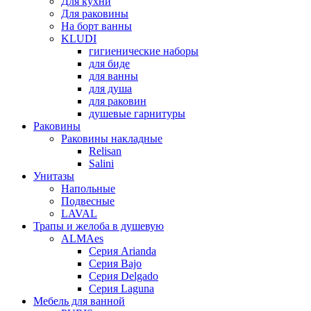
Для кухни
Для раковины
На борт ванны
KLUDI
гигиенические наборы
для биде
для ванны
для душа
для раковин
душевые гарнитуры
Раковины
Раковины накладные
Relisan
Salini
Унитазы
Напольные
Подвесные
LAVAL
Трапы и желоба в душевую
ALMAes
Серия Arianda
Серия Bajo
Серия Delgado
Серия Laguna
Мебель для ванной