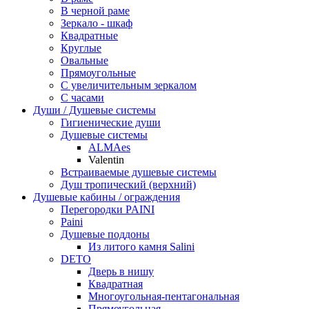
В черной раме
Зеркало - шкаф
Квадратные
Круглые
Овальные
Прямоугольные
С увеличительным зеркалом
С часами
Души / Душевые системы
Гигиенические души
Душевые системы
ALMAes
Valentin
Встраиваемые душевые системы
Душ тропический (верхний)
Душевые кабины / ограждения
Перегородки PAINI
Paini
Душевые поддоны
Из литого камня Salini
DETO
Дверь в нишу
Квадратная
Многоугольная-пентагональная
Прямоугольная