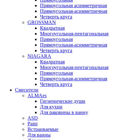
Прямоугольная асимметричная
Прямоугольная-асимметричная
Четверть круга
GROSSMAN
Квадратная
Многоугольная-пентагональная
Прямоугольная
Прямоугольная-асимметричная
Четверть круга
NIAGARA
Квадратная
Многоугольная-пентагональная
Прямоугольная
Прямоугольная-асимметричная
Четверть круга
Смесители
ALMAes
Гигиенические души
Для кухни
Для раковины в ванну
ASD
Paini
Встраиваемые
Для ванны