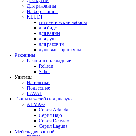
Для кухни
Для раковины
На борт ванны
KLUDI
гигиенические наборы
для биде
для ванны
для душа
для раковин
душевые гарнитуры
Раковины
Раковины накладные
Relisan
Salini
Унитазы
Напольные
Подвесные
LAVAL
Трапы и желоба в душевую
ALMAes
Серия Arianda
Серия Bajo
Серия Delgado
Серия Laguna
Мебель для ванной