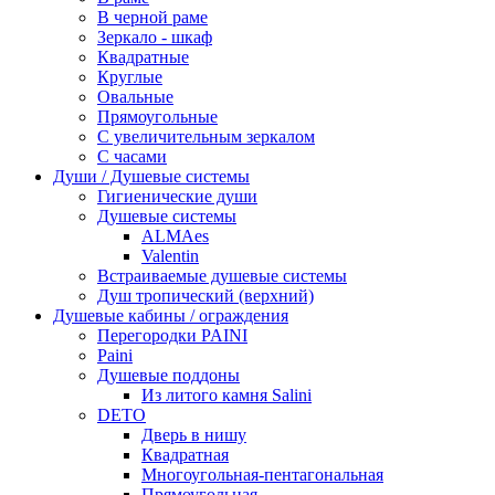
В черной раме
Зеркало - шкаф
Квадратные
Круглые
Овальные
Прямоугольные
С увеличительным зеркалом
С часами
Души / Душевые системы
Гигиенические души
Душевые системы
ALMAes
Valentin
Встраиваемые душевые системы
Душ тропический (верхний)
Душевые кабины / ограждения
Перегородки PAINI
Paini
Душевые поддоны
Из литого камня Salini
DETO
Дверь в нишу
Квадратная
Многоугольная-пентагональная
Прямоугольная