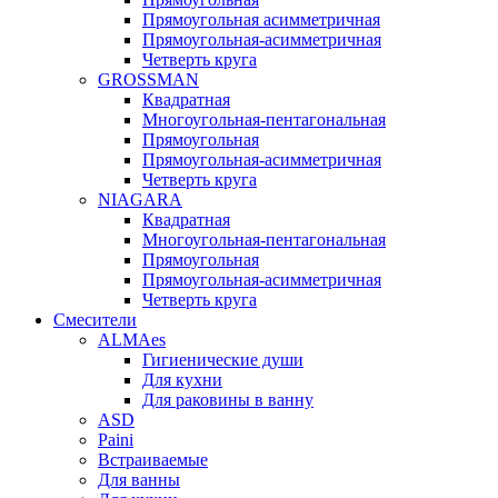
Прямоугольная асимметричная
Прямоугольная-асимметричная
Четверть круга
GROSSMAN
Квадратная
Многоугольная-пентагональная
Прямоугольная
Прямоугольная-асимметричная
Четверть круга
NIAGARA
Квадратная
Многоугольная-пентагональная
Прямоугольная
Прямоугольная-асимметричная
Четверть круга
Смесители
ALMAes
Гигиенические души
Для кухни
Для раковины в ванну
ASD
Paini
Встраиваемые
Для ванны