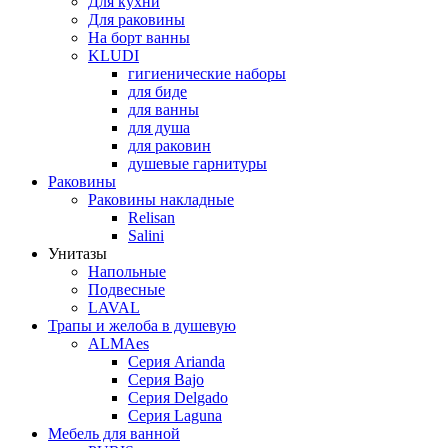
Для кухни
Для раковины
На борт ванны
KLUDI
гигиенические наборы
для биде
для ванны
для душа
для раковин
душевые гарнитуры
Раковины
Раковины накладные
Relisan
Salini
Унитазы
Напольные
Подвесные
LAVAL
Трапы и желоба в душевую
ALMAes
Серия Arianda
Серия Bajo
Серия Delgado
Серия Laguna
Мебель для ванной