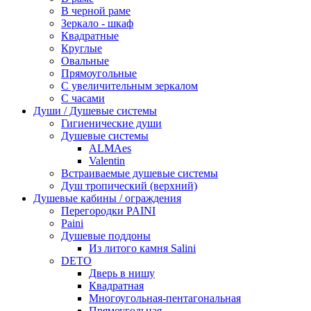
В черной раме
Зеркало - шкаф
Квадратные
Круглые
Овальные
Прямоугольные
С увеличительным зеркалом
С часами
Души / Душевые системы
Гигиенические души
Душевые системы
ALMAes
Valentin
Встраиваемые душевые системы
Душ тропический (верхний)
Душевые кабины / ограждения
Перегородки PAINI
Paini
Душевые поддоны
Из литого камня Salini
DETO
Дверь в нишу
Квадратная
Многоугольная-пентагональная
Прямоугольная