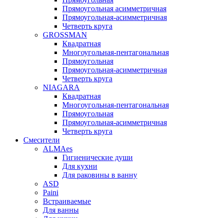
Прямоугольная асимметричная
Прямоугольная-асимметричная
Четверть круга
GROSSMAN
Квадратная
Многоугольная-пентагональная
Прямоугольная
Прямоугольная-асимметричная
Четверть круга
NIAGARA
Квадратная
Многоугольная-пентагональная
Прямоугольная
Прямоугольная-асимметричная
Четверть круга
Смесители
ALMAes
Гигиенические души
Для кухни
Для раковины в ванну
ASD
Paini
Встраиваемые
Для ванны