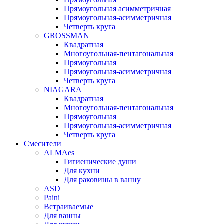
Прямоугольная асимметричная
Прямоугольная-асимметричная
Четверть круга
GROSSMAN
Квадратная
Многоугольная-пентагональная
Прямоугольная
Прямоугольная-асимметричная
Четверть круга
NIAGARA
Квадратная
Многоугольная-пентагональная
Прямоугольная
Прямоугольная-асимметричная
Четверть круга
Смесители
ALMAes
Гигиенические души
Для кухни
Для раковины в ванну
ASD
Paini
Встраиваемые
Для ванны