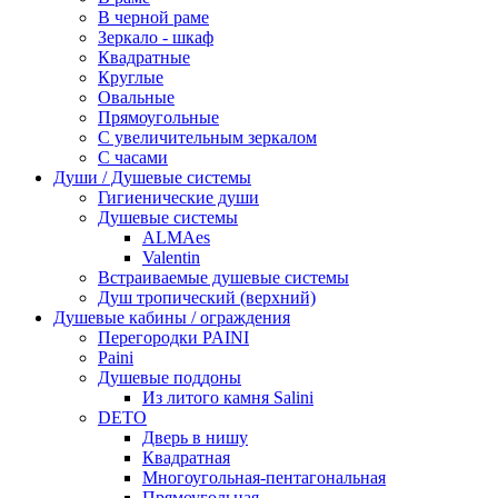
В черной раме
Зеркало - шкаф
Квадратные
Круглые
Овальные
Прямоугольные
С увеличительным зеркалом
С часами
Души / Душевые системы
Гигиенические души
Душевые системы
ALMAes
Valentin
Встраиваемые душевые системы
Душ тропический (верхний)
Душевые кабины / ограждения
Перегородки PAINI
Paini
Душевые поддоны
Из литого камня Salini
DETO
Дверь в нишу
Квадратная
Многоугольная-пентагональная
Прямоугольная