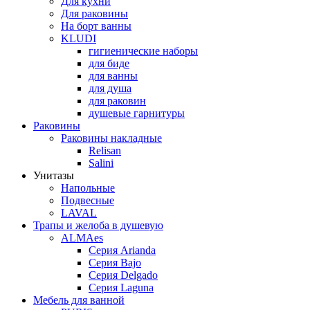
Для кухни
Для раковины
На борт ванны
KLUDI
гигиенические наборы
для биде
для ванны
для душа
для раковин
душевые гарнитуры
Раковины
Раковины накладные
Relisan
Salini
Унитазы
Напольные
Подвесные
LAVAL
Трапы и желоба в душевую
ALMAes
Серия Arianda
Серия Bajo
Серия Delgado
Серия Laguna
Мебель для ванной