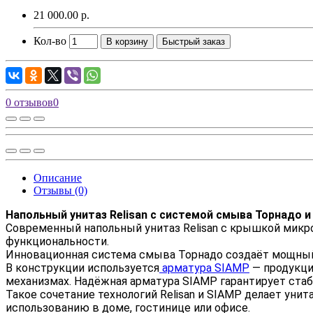
21 000.00 р.
Кол-во
В корзину
Быстрый заказ
0 отзывов
0
Описание
Отзывы (0)
Напольный унитаз Relisan с системой смыва Торнадо 
Современный напольный унитаз
Relisan
с крышкой микрол
функциональности.
Инновационная система смыва
Торнадо
создаёт мощный 
В конструкции используется
арматура
SIAMP
— продукци
механизмах. Надёжная арматура SIAMP гарантирует ста
Такое сочетание технологий Relisan и SIAMP делает ун
использованию в доме, гостинице или офисе.