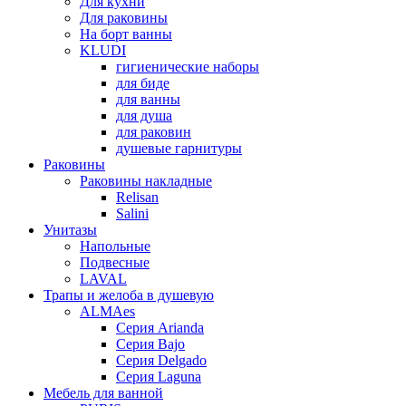
Для кухни
Для раковины
На борт ванны
KLUDI
гигиенические наборы
для биде
для ванны
для душа
для раковин
душевые гарнитуры
Раковины
Раковины накладные
Relisan
Salini
Унитазы
Напольные
Подвесные
LAVAL
Трапы и желоба в душевую
ALMAes
Серия Arianda
Серия Bajo
Серия Delgado
Серия Laguna
Мебель для ванной