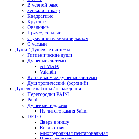
В черной раме
Зеркало - шкаф
Квадратные
Круглые
Овальные
Прямоугольные
С увеличительным зеркалом
С часами
Души / Душевые системы
Гигиенические души
Душевые системы
ALMAes
Valentin
Встраиваемые душевые системы
Душ тропический (верхний)
Душевые кабины / ограждения
Перегородки PAINI
Paini
Душевые поддоны
Из литого камня Salini
DETO
Дверь в нишу
Квадратная
Многоугольная-пентагональная
Прямоугольная