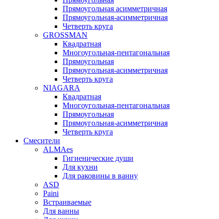
Прямоугольная асимметричная
Прямоугольная-асимметричная
Четверть круга
GROSSMAN
Квадратная
Многоугольная-пентагональная
Прямоугольная
Прямоугольная-асимметричная
Четверть круга
NIAGARA
Квадратная
Многоугольная-пентагональная
Прямоугольная
Прямоугольная-асимметричная
Четверть круга
Смесители
ALMAes
Гигиенические души
Для кухни
Для раковины в ванну
ASD
Paini
Встраиваемые
Для ванны