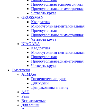
Прямоугольная асимметричная
Прямоугольная-асимметричная
Четверть круга
GROSSMAN
Квадратная
Многоугольная-пентагональная
Прямоугольная
Прямоугольная-асимметричная
Четверть круга
NIAGARA
Квадратная
Многоугольная-пентагональная
Прямоугольная
Прямоугольная-асимметричная
Четверть круга
Смесители
ALMAes
Гигиенические души
Для кухни
Для раковины в ванну
ASD
Paini
Встраиваемые
Для ванны