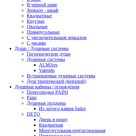
В черной раме
Зеркало - шкаф
Квадратные
Круглые
Овальные
Прямоугольные
С увеличительным зеркалом
С часами
Души / Душевые системы
Гигиенические души
Душевые системы
ALMAes
Valentin
Встраиваемые душевые системы
Душ тропический (верхний)
Душевые кабины / ограждения
Перегородки PAINI
Paini
Душевые поддоны
Из литого камня Salini
DETO
Дверь в нишу
Квадратная
Многоугольная-пентагональная
Прямоугольная