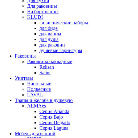
Для кухни
Для раковины
На борт ванны
KLUDI
гигиенические наборы
для биде
для ванны
для душа
для раковин
душевые гарнитуры
Раковины
Раковины накладные
Relisan
Salini
Унитазы
Напольные
Подвесные
LAVAL
Трапы и желоба в душевую
ALMAes
Серия Arianda
Серия Bajo
Серия Delgado
Серия Laguna
Мебель для ванной