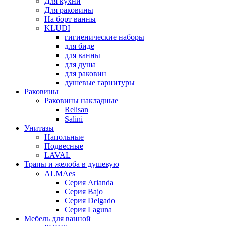
Для кухни
Для раковины
На борт ванны
KLUDI
гигиенические наборы
для биде
для ванны
для душа
для раковин
душевые гарнитуры
Раковины
Раковины накладные
Relisan
Salini
Унитазы
Напольные
Подвесные
LAVAL
Трапы и желоба в душевую
ALMAes
Серия Arianda
Серия Bajo
Серия Delgado
Серия Laguna
Мебель для ванной