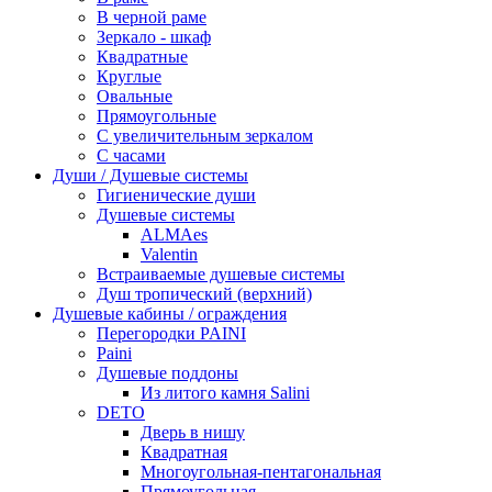
В черной раме
Зеркало - шкаф
Квадратные
Круглые
Овальные
Прямоугольные
С увеличительным зеркалом
С часами
Души / Душевые системы
Гигиенические души
Душевые системы
ALMAes
Valentin
Встраиваемые душевые системы
Душ тропический (верхний)
Душевые кабины / ограждения
Перегородки PAINI
Paini
Душевые поддоны
Из литого камня Salini
DETO
Дверь в нишу
Квадратная
Многоугольная-пентагональная
Прямоугольная