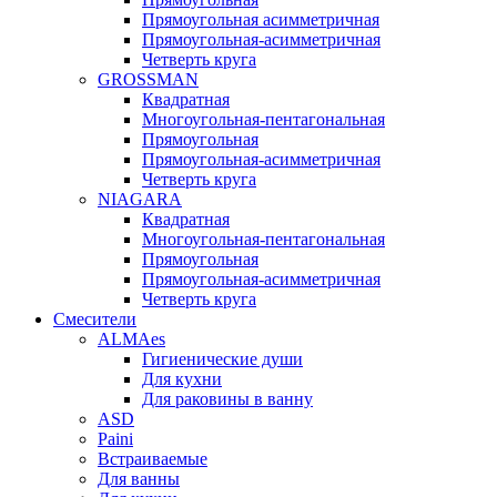
Прямоугольная асимметричная
Прямоугольная-асимметричная
Четверть круга
GROSSMAN
Квадратная
Многоугольная-пентагональная
Прямоугольная
Прямоугольная-асимметричная
Четверть круга
NIAGARA
Квадратная
Многоугольная-пентагональная
Прямоугольная
Прямоугольная-асимметричная
Четверть круга
Смесители
ALMAes
Гигиенические души
Для кухни
Для раковины в ванну
ASD
Paini
Встраиваемые
Для ванны