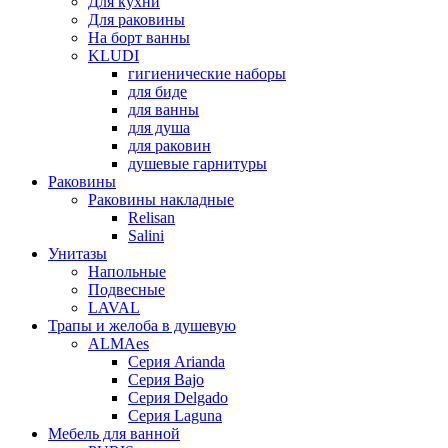
Для кухни
Для раковины
На борт ванны
KLUDI
гигиенические наборы
для биде
для ванны
для душа
для раковин
душевые гарнитуры
Раковины
Раковины накладные
Relisan
Salini
Унитазы
Напольные
Подвесные
LAVAL
Трапы и желоба в душевую
ALMAes
Серия Arianda
Серия Bajo
Серия Delgado
Серия Laguna
Мебель для ванной