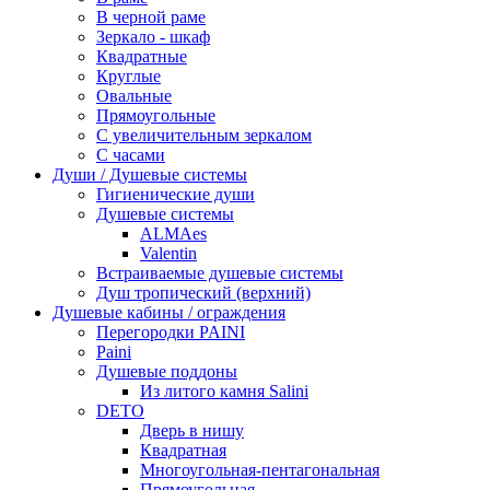
В черной раме
Зеркало - шкаф
Квадратные
Круглые
Овальные
Прямоугольные
С увеличительным зеркалом
С часами
Души / Душевые системы
Гигиенические души
Душевые системы
ALMAes
Valentin
Встраиваемые душевые системы
Душ тропический (верхний)
Душевые кабины / ограждения
Перегородки PAINI
Paini
Душевые поддоны
Из литого камня Salini
DETO
Дверь в нишу
Квадратная
Многоугольная-пентагональная
Прямоугольная