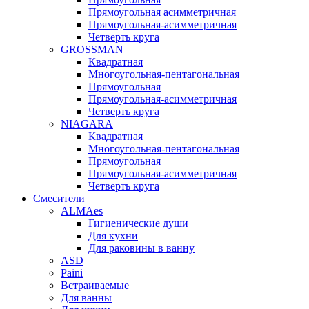
Прямоугольная асимметричная
Прямоугольная-асимметричная
Четверть круга
GROSSMAN
Квадратная
Многоугольная-пентагональная
Прямоугольная
Прямоугольная-асимметричная
Четверть круга
NIAGARA
Квадратная
Многоугольная-пентагональная
Прямоугольная
Прямоугольная-асимметричная
Четверть круга
Смесители
ALMAes
Гигиенические души
Для кухни
Для раковины в ванну
ASD
Paini
Встраиваемые
Для ванны