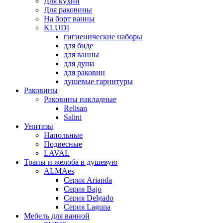
Для кухни
Для раковины
На борт ванны
KLUDI
гигиенические наборы
для биде
для ванны
для душа
для раковин
душевые гарнитуры
Раковины
Раковины накладные
Relisan
Salini
Унитазы
Напольные
Подвесные
LAVAL
Трапы и желоба в душевую
ALMAes
Серия Arianda
Серия Bajo
Серия Delgado
Серия Laguna
Мебель для ванной