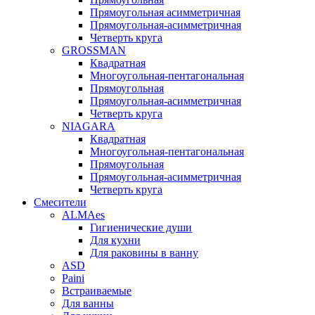
Прямоугольная асимметричная
Прямоугольная-асимметричная
Четверть круга
GROSSMAN
Квадратная
Многоугольная-пентагональная
Прямоугольная
Прямоугольная-асимметричная
Четверть круга
NIAGARA
Квадратная
Многоугольная-пентагональная
Прямоугольная
Прямоугольная-асимметричная
Четверть круга
Смесители
ALMAes
Гигиенические души
Для кухни
Для раковины в ванну
ASD
Paini
Встраиваемые
Для ванны