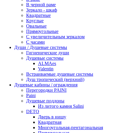
В черной раме
Зеркало - шкаф
Квадратные
Круглые
Овальные
Прямоугольные
С увеличительным зеркалом
С часами
Души / Душевые системы
Гигиенические души
Душевые системы
ALMAes
Valentin
Встраиваемые душевые системы
Душ тропический (верхний)
Душевые кабины / ограждения
Перегородки PAINI
Paini
Душевые поддоны
Из литого камня Salini
DETO
Дверь в нишу
Квадратная
Многоугольная-пентагональная
Прямоугольная