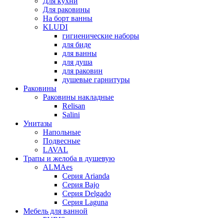
Для кухни
Для раковины
На борт ванны
KLUDI
гигиенические наборы
для биде
для ванны
для душа
для раковин
душевые гарнитуры
Раковины
Раковины накладные
Relisan
Salini
Унитазы
Напольные
Подвесные
LAVAL
Трапы и желоба в душевую
ALMAes
Серия Arianda
Серия Bajo
Серия Delgado
Серия Laguna
Мебель для ванной