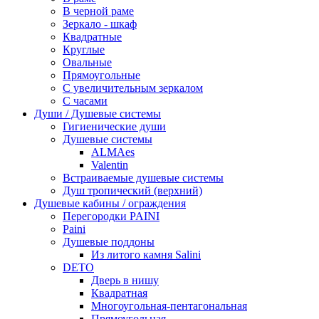
В черной раме
Зеркало - шкаф
Квадратные
Круглые
Овальные
Прямоугольные
С увеличительным зеркалом
С часами
Души / Душевые системы
Гигиенические души
Душевые системы
ALMAes
Valentin
Встраиваемые душевые системы
Душ тропический (верхний)
Душевые кабины / ограждения
Перегородки PAINI
Paini
Душевые поддоны
Из литого камня Salini
DETO
Дверь в нишу
Квадратная
Многоугольная-пентагональная
Прямоугольная