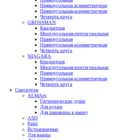
Прямоугольная асимметричная
Прямоугольная-асимметричная
Четверть круга
GROSSMAN
Квадратная
Многоугольная-пентагональная
Прямоугольная
Прямоугольная-асимметричная
Четверть круга
NIAGARA
Квадратная
Многоугольная-пентагональная
Прямоугольная
Прямоугольная-асимметричная
Четверть круга
Смесители
ALMAes
Гигиенические души
Для кухни
Для раковины в ванну
ASD
Paini
Встраиваемые
Для ванны