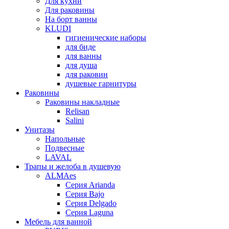
Для кухни
Для раковины
На борт ванны
KLUDI
гигиенические наборы
для биде
для ванны
для душа
для раковин
душевые гарнитуры
Раковины
Раковины накладные
Relisan
Salini
Унитазы
Напольные
Подвесные
LAVAL
Трапы и желоба в душевую
ALMAes
Серия Arianda
Серия Bajo
Серия Delgado
Серия Laguna
Мебель для ванной