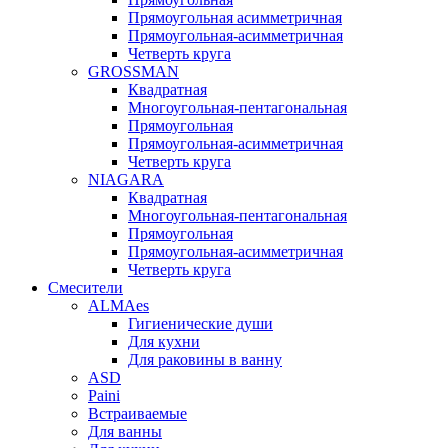
Прямоугольная асимметричная
Прямоугольная-асимметричная
Четверть круга
GROSSMAN
Квадратная
Многоугольная-пентагональная
Прямоугольная
Прямоугольная-асимметричная
Четверть круга
NIAGARA
Квадратная
Многоугольная-пентагональная
Прямоугольная
Прямоугольная-асимметричная
Четверть круга
Смесители
ALMAes
Гигиенические души
Для кухни
Для раковины в ванну
ASD
Paini
Встраиваемые
Для ванны