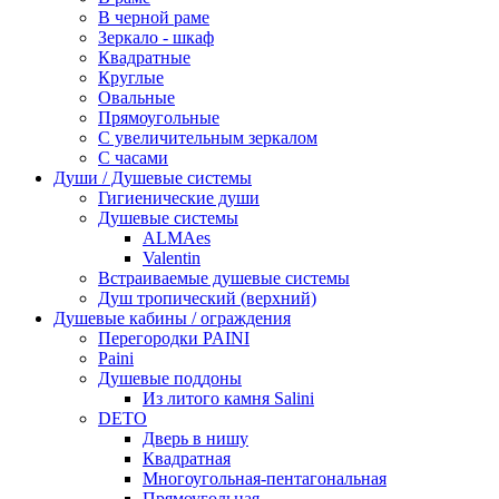
В черной раме
Зеркало - шкаф
Квадратные
Круглые
Овальные
Прямоугольные
С увеличительным зеркалом
С часами
Души / Душевые системы
Гигиенические души
Душевые системы
ALMAes
Valentin
Встраиваемые душевые системы
Душ тропический (верхний)
Душевые кабины / ограждения
Перегородки PAINI
Paini
Душевые поддоны
Из литого камня Salini
DETO
Дверь в нишу
Квадратная
Многоугольная-пентагональная
Прямоугольная