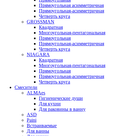
Прямоугольная асимметричная
Прямоугольная-асимметричная
Четверть круга
GROSSMAN
Квадратная
Многоугольная-пентагональная
Прямоугольная
Прямоугольная-асимметричная
Четверть круга
NIAGARA
Квадратная
Многоугольная-пентагональная
Прямоугольная
Прямоугольная-асимметричная
Четверть круга
Смесители
ALMAes
Гигиенические души
Для кухни
Для раковины в ванну
ASD
Paini
Встраиваемые
Для ванны