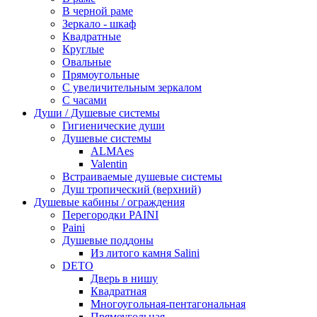
В черной раме
Зеркало - шкаф
Квадратные
Круглые
Овальные
Прямоугольные
С увеличительным зеркалом
С часами
Души / Душевые системы
Гигиенические души
Душевые системы
ALMAes
Valentin
Встраиваемые душевые системы
Душ тропический (верхний)
Душевые кабины / ограждения
Перегородки PAINI
Paini
Душевые поддоны
Из литого камня Salini
DETO
Дверь в нишу
Квадратная
Многоугольная-пентагональная
Прямоугольная