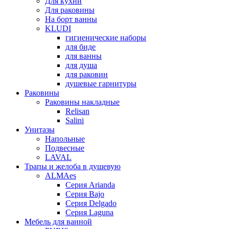
Для кухни
Для раковины
На борт ванны
KLUDI
гигиенические наборы
для биде
для ванны
для душа
для раковин
душевые гарнитуры
Раковины
Раковины накладные
Relisan
Salini
Унитазы
Напольные
Подвесные
LAVAL
Трапы и желоба в душевую
ALMAes
Серия Arianda
Серия Bajo
Серия Delgado
Серия Laguna
Мебель для ванной