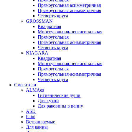
Прямоугольная асимметричная
Прямоугольная-асимметричная
Четверть круга
GROSSMAN
Квадратная
Многоугольная-пентагональная
Прямоугольная
Прямоугольная-асимметричная
Четверть круга
NIAGARA
Квадратная
Многоугольная-пентагональная
Прямоугольная
Прямоугольная-асимметричная
Четверть круга
Смесители
ALMAes
Гигиенические души
Для кухни
Для раковины в ванну
ASD
Paini
Встраиваемые
Для ванны