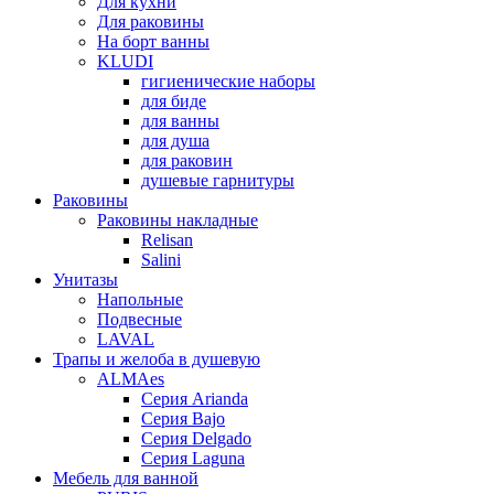
Для кухни
Для раковины
На борт ванны
KLUDI
гигиенические наборы
для биде
для ванны
для душа
для раковин
душевые гарнитуры
Раковины
Раковины накладные
Relisan
Salini
Унитазы
Напольные
Подвесные
LAVAL
Трапы и желоба в душевую
ALMAes
Серия Arianda
Серия Bajo
Серия Delgado
Серия Laguna
Мебель для ванной