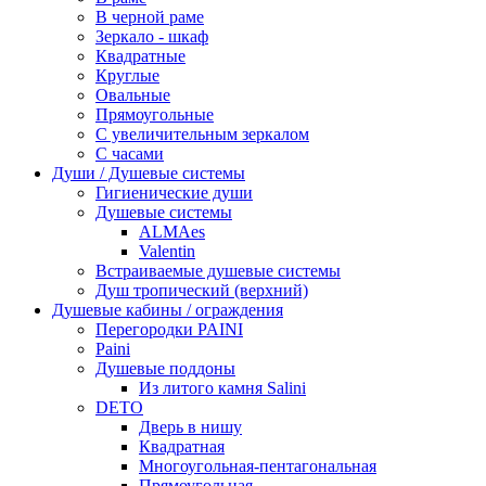
В черной раме
Зеркало - шкаф
Квадратные
Круглые
Овальные
Прямоугольные
С увеличительным зеркалом
С часами
Души / Душевые системы
Гигиенические души
Душевые системы
ALMAes
Valentin
Встраиваемые душевые системы
Душ тропический (верхний)
Душевые кабины / ограждения
Перегородки PAINI
Paini
Душевые поддоны
Из литого камня Salini
DETO
Дверь в нишу
Квадратная
Многоугольная-пентагональная
Прямоугольная