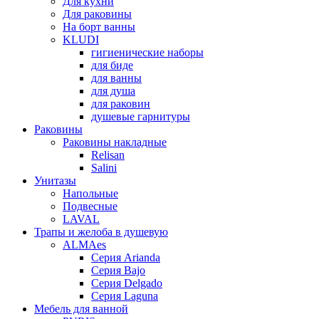
Для кухни
Для раковины
На борт ванны
KLUDI
гигиенические наборы
для биде
для ванны
для душа
для раковин
душевые гарнитуры
Раковины
Раковины накладные
Relisan
Salini
Унитазы
Напольные
Подвесные
LAVAL
Трапы и желоба в душевую
ALMAes
Серия Arianda
Серия Bajo
Серия Delgado
Серия Laguna
Мебель для ванной