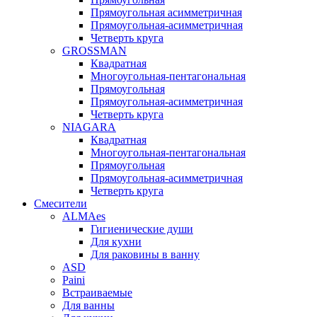
Прямоугольная асимметричная
Прямоугольная-асимметричная
Четверть круга
GROSSMAN
Квадратная
Многоугольная-пентагональная
Прямоугольная
Прямоугольная-асимметричная
Четверть круга
NIAGARA
Квадратная
Многоугольная-пентагональная
Прямоугольная
Прямоугольная-асимметричная
Четверть круга
Смесители
ALMAes
Гигиенические души
Для кухни
Для раковины в ванну
ASD
Paini
Встраиваемые
Для ванны