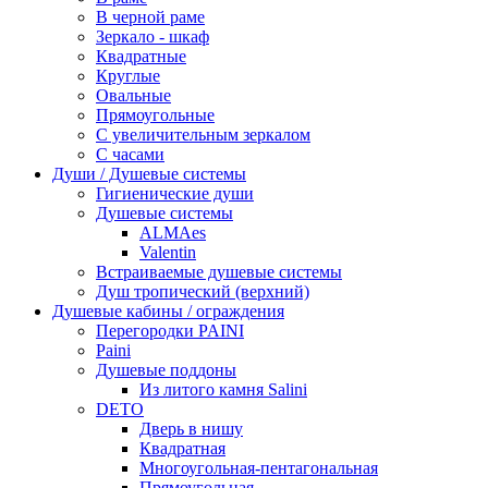
В черной раме
Зеркало - шкаф
Квадратные
Круглые
Овальные
Прямоугольные
С увеличительным зеркалом
С часами
Души / Душевые системы
Гигиенические души
Душевые системы
ALMAes
Valentin
Встраиваемые душевые системы
Душ тропический (верхний)
Душевые кабины / ограждения
Перегородки PAINI
Paini
Душевые поддоны
Из литого камня Salini
DETO
Дверь в нишу
Квадратная
Многоугольная-пентагональная
Прямоугольная