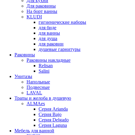
Для кухни
Для раковины
На борт ванны
KLUDI
гигиенические наборы
для биде
для ванны
для душа
для раковин
душевые гарнитуры
Раковины
Раковины накладные
Relisan
Salini
Унитазы
Напольные
Подвесные
LAVAL
Трапы и желоба в душевую
ALMAes
Серия Arianda
Серия Bajo
Серия Delgado
Серия Laguna
Мебель для ванной