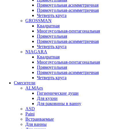
Прямоугольная асимметричная
Прямоугольная-асимметричная
Четверть круга
GROSSMAN
Квадратная
Многоугольная-пентагональная
Прямоугольная
Прямоугольная-асимметричная
Четверть круга
NIAGARA
Квадратная
Многоугольная-пентагональная
Прямоугольная
Прямоугольная-асимметричная
Четверть круга
Смесители
ALMAes
Гигиенические души
Для кухни
Для раковины в ванну
ASD
Paini
Встраиваемые
Для ванны