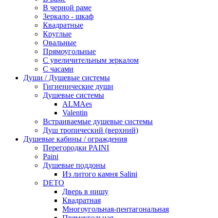
В черной раме
Зеркало - шкаф
Квадратные
Круглые
Овальные
Прямоугольные
С увеличительным зеркалом
С часами
Души / Душевые системы
Гигиенические души
Душевые системы
ALMAes
Valentin
Встраиваемые душевые системы
Душ тропический (верхний)
Душевые кабины / ограждения
Перегородки PAINI
Paini
Душевые поддоны
Из литого камня Salini
DETO
Дверь в нишу
Квадратная
Многоугольная-пентагональная
Прямоугольная