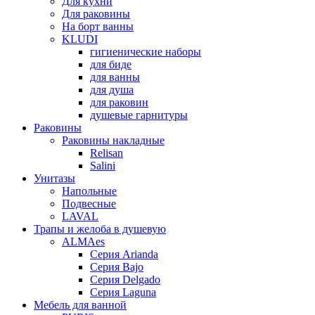
Для кухни
Для раковины
На борт ванны
KLUDI
гигиенические наборы
для биде
для ванны
для душа
для раковин
душевые гарнитуры
Раковины
Раковины накладные
Relisan
Salini
Унитазы
Напольные
Подвесные
LAVAL
Трапы и желоба в душевую
ALMAes
Серия Arianda
Серия Bajo
Серия Delgado
Серия Laguna
Мебель для ванной