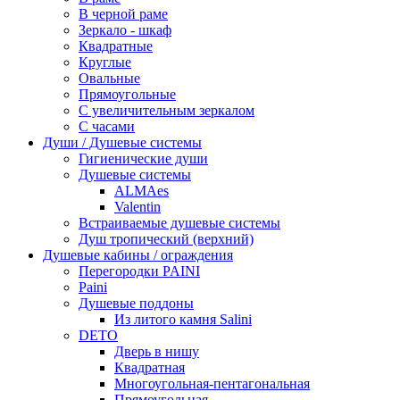
В черной раме
Зеркало - шкаф
Квадратные
Круглые
Овальные
Прямоугольные
С увеличительным зеркалом
С часами
Души / Душевые системы
Гигиенические души
Душевые системы
ALMAes
Valentin
Встраиваемые душевые системы
Душ тропический (верхний)
Душевые кабины / ограждения
Перегородки PAINI
Paini
Душевые поддоны
Из литого камня Salini
DETO
Дверь в нишу
Квадратная
Многоугольная-пентагональная
Прямоугольная