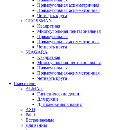
Прямоугольная асимметричная
Прямоугольная-асимметричная
Четверть круга
GROSSMAN
Квадратная
Многоугольная-пентагональная
Прямоугольная
Прямоугольная-асимметричная
Четверть круга
NIAGARA
Квадратная
Многоугольная-пентагональная
Прямоугольная
Прямоугольная-асимметричная
Четверть круга
Смесители
ALMAes
Гигиенические души
Для кухни
Для раковины в ванну
ASD
Paini
Встраиваемые
Для ванны