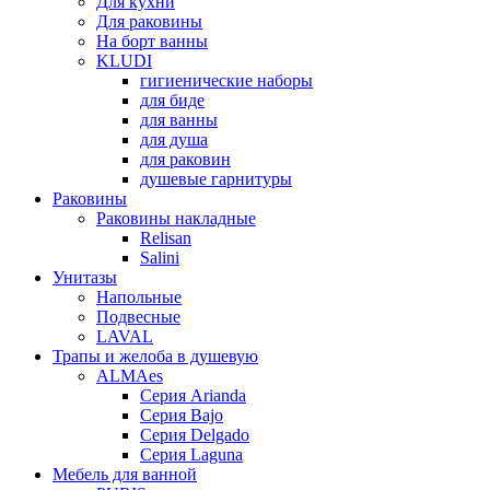
Для кухни
Для раковины
На борт ванны
KLUDI
гигиенические наборы
для биде
для ванны
для душа
для раковин
душевые гарнитуры
Раковины
Раковины накладные
Relisan
Salini
Унитазы
Напольные
Подвесные
LAVAL
Трапы и желоба в душевую
ALMAes
Серия Arianda
Серия Bajo
Серия Delgado
Серия Laguna
Мебель для ванной