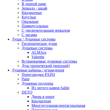
В черной раме
Зеркало - шкаф
Квадратные
Круглые
Овальные
Прямоугольные
С увеличительным зеркалом
С часами
Души / Душевые системы
Гигиенические души
Душевые системы
ALMAes
Valentin
Встраиваемые душевые системы
Душ тропический (верхний)
Душевые кабины / ограждения
Перегородки PAINI
Paini
Душевые поддоны
Из литого камня Salini
DETO
Дверь в нишу
Квадратная
Многоугольная-пентагональная
Прямоугольная