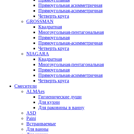
Прямоугольная асимметричная
Прямоугольная-асимметричная
Четверть круга
GROSSMAN
Квадратная
Многоугольная-пентагональная
Прямоугольная
Прямоугольная-асимметричная
Четверть круга
NIAGARA
Квадратная
Многоугольная-пентагональная
Прямоугольная
Прямоугольная-асимметричная
Четверть круга
Смесители
ALMAes
Гигиенические души
Для кухни
Для раковины в ванну
ASD
Paini
Встраиваемые
Для ванны