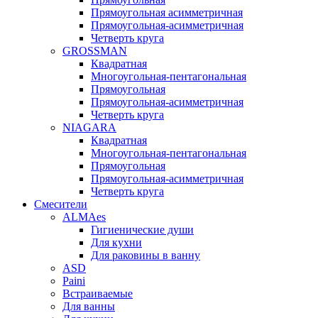
Прямоугольная асимметричная
Прямоугольная-асимметричная
Четверть круга
GROSSMAN
Квадратная
Многоугольная-пентагональная
Прямоугольная
Прямоугольная-асимметричная
Четверть круга
NIAGARA
Квадратная
Многоугольная-пентагональная
Прямоугольная
Прямоугольная-асимметричная
Четверть круга
Смесители
ALMAes
Гигиенические души
Для кухни
Для раковины в ванну
ASD
Paini
Встраиваемые
Для ванны