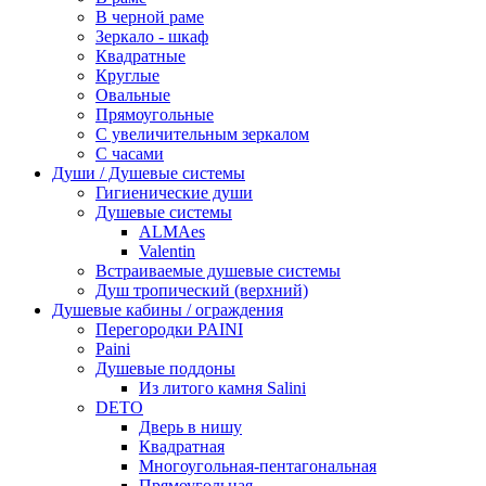
В черной раме
Зеркало - шкаф
Квадратные
Круглые
Овальные
Прямоугольные
С увеличительным зеркалом
С часами
Души / Душевые системы
Гигиенические души
Душевые системы
ALMAes
Valentin
Встраиваемые душевые системы
Душ тропический (верхний)
Душевые кабины / ограждения
Перегородки PAINI
Paini
Душевые поддоны
Из литого камня Salini
DETO
Дверь в нишу
Квадратная
Многоугольная-пентагональная
Прямоугольная