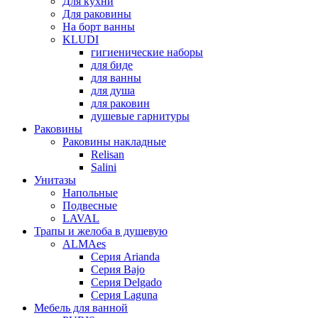
Для кухни
Для раковины
На борт ванны
KLUDI
гигиенические наборы
для биде
для ванны
для душа
для раковин
душевые гарнитуры
Раковины
Раковины накладные
Relisan
Salini
Унитазы
Напольные
Подвесные
LAVAL
Трапы и желоба в душевую
ALMAes
Серия Arianda
Серия Bajo
Серия Delgado
Серия Laguna
Мебель для ванной