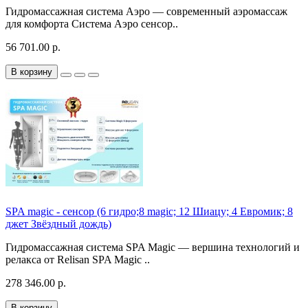
Гидромассажная система Аэро — современный аэромассаж
для комфорта Система Аэро сенсор..
56 701.00 р.
В корзину
SPA magic - сенсор (6 гидро;8 magic; 12 Шиацу; 4 Евромик; 8
джет Звёздный дождь)
Гидромассажная система SPA Magic — вершина технологий и
релакса от Relisan SPA Magic ..
278 346.00 р.
В корзину