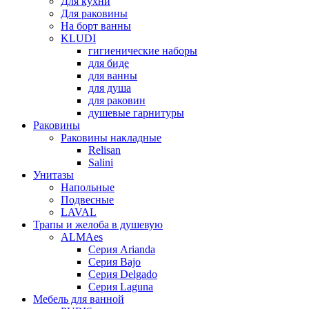
Для кухни
Для раковины
На борт ванны
KLUDI
гигиенические наборы
для биде
для ванны
для душа
для раковин
душевые гарнитуры
Раковины
Раковины накладные
Relisan
Salini
Унитазы
Напольные
Подвесные
LAVAL
Трапы и желоба в душевую
ALMAes
Серия Arianda
Серия Bajo
Серия Delgado
Серия Laguna
Мебель для ванной