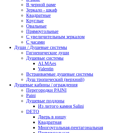
В черной раме
Зеркало - шкаф
Квадратные
Круглые
Овальные
Прямоугольные
С увеличительным зеркалом
С часами
Души / Душевые системы
Гигиенические души
Душевые системы
ALMAes
Valentin
Встраиваемые душевые системы
Душ тропический (верхний)
Душевые кабины / ограждения
Перегородки PAINI
Paini
Душевые поддоны
Из литого камня Salini
DETO
Дверь в нишу
Квадратная
Многоугольная-пентагональная
Прямоугольная