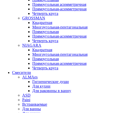
Прямоугольная асимметричная
Прямоугольная-асимметричная
Четверть круга
GROSSMAN
Квадратная
Многоугольная-пентагональная
Прямоугольная
Прямоугольная-асимметричная
Четверть круга
NIAGARA
Квадратная
Многоугольная-пентагональная
Прямоугольная
Прямоугольная-асимметричная
Четверть круга
Смесители
ALMAes
Гигиенические души
Для кухни
Для раковины в ванну
ASD
Paini
Встраиваемые
Для ванны