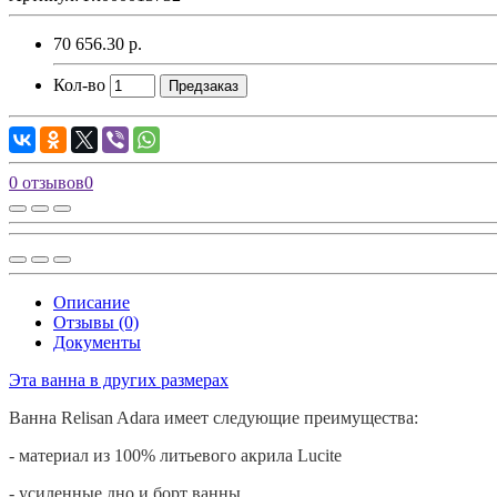
70 656.30 р.
Кол-во
Предзаказ
0 отзывов
0
Описание
Отзывы (0)
Документы
Эта ванна в других размерах
Ванна
Relisan
Adara
имеет следующие преимущества:
- материал из 100% литьевого акрила
Lucite
- усиленные дно и борт ванны