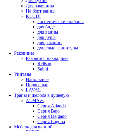
Для кухни
Для раковины
На борт ванны
KLUDI
гигиенические наборы
для биде
для ванны
для душа
для раковин
душевые гарнитуры
Раковины
Раковины накладные
Relisan
Salini
Унитазы
Напольные
Подвесные
LAVAL
Трапы и желоба в душевую
ALMAes
Серия Arianda
Серия Bajo
Серия Delgado
Серия Laguna
Мебель для ванной