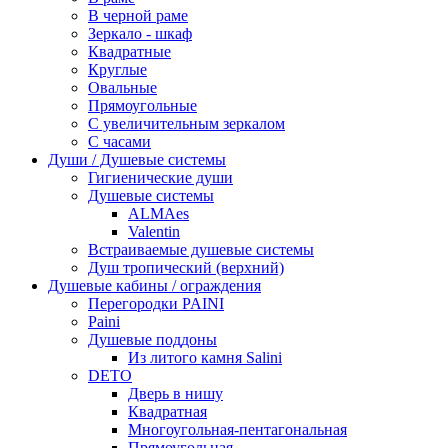
В черной раме
Зеркало - шкаф
Квадратные
Круглые
Овальные
Прямоугольные
С увеличительным зеркалом
С часами
Души / Душевые системы
Гигиенические души
Душевые системы
ALMAes
Valentin
Встраиваемые душевые системы
Душ тропический (верхний)
Душевые кабины / ограждения
Перегородки PAINI
Paini
Душевые поддоны
Из литого камня Salini
DETO
Дверь в нишу
Квадратная
Многоугольная-пентагональная
Прямоугольная