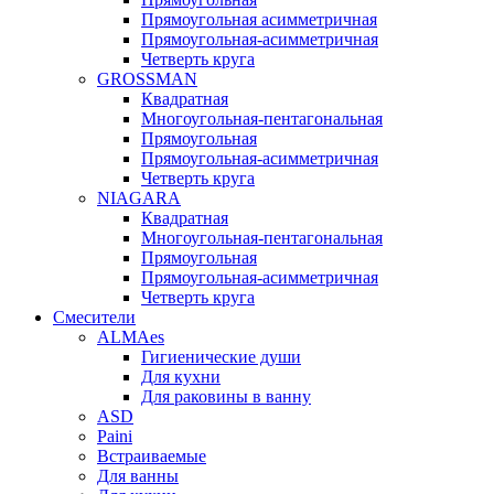
Прямоугольная асимметричная
Прямоугольная-асимметричная
Четверть круга
GROSSMAN
Квадратная
Многоугольная-пентагональная
Прямоугольная
Прямоугольная-асимметричная
Четверть круга
NIAGARA
Квадратная
Многоугольная-пентагональная
Прямоугольная
Прямоугольная-асимметричная
Четверть круга
Смесители
ALMAes
Гигиенические души
Для кухни
Для раковины в ванну
ASD
Paini
Встраиваемые
Для ванны