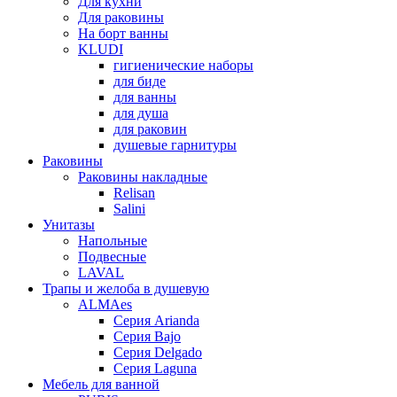
Для кухни
Для раковины
На борт ванны
KLUDI
гигиенические наборы
для биде
для ванны
для душа
для раковин
душевые гарнитуры
Раковины
Раковины накладные
Relisan
Salini
Унитазы
Напольные
Подвесные
LAVAL
Трапы и желоба в душевую
ALMAes
Серия Arianda
Серия Bajo
Серия Delgado
Серия Laguna
Мебель для ванной