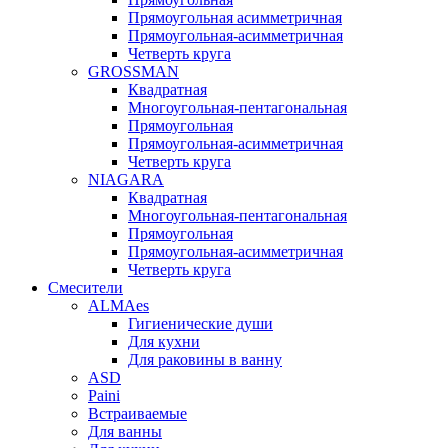
Прямоугольная асимметричная
Прямоугольная-асимметричная
Четверть круга
GROSSMAN
Квадратная
Многоугольная-пентагональная
Прямоугольная
Прямоугольная-асимметричная
Четверть круга
NIAGARA
Квадратная
Многоугольная-пентагональная
Прямоугольная
Прямоугольная-асимметричная
Четверть круга
Смесители
ALMAes
Гигиенические души
Для кухни
Для раковины в ванну
ASD
Paini
Встраиваемые
Для ванны