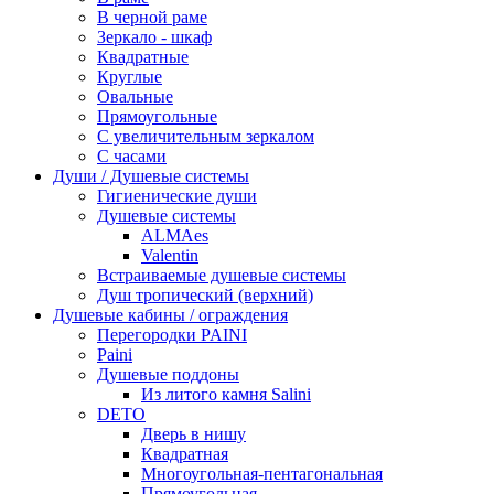
В черной раме
Зеркало - шкаф
Квадратные
Круглые
Овальные
Прямоугольные
С увеличительным зеркалом
С часами
Души / Душевые системы
Гигиенические души
Душевые системы
ALMAes
Valentin
Встраиваемые душевые системы
Душ тропический (верхний)
Душевые кабины / ограждения
Перегородки PAINI
Paini
Душевые поддоны
Из литого камня Salini
DETO
Дверь в нишу
Квадратная
Многоугольная-пентагональная
Прямоугольная