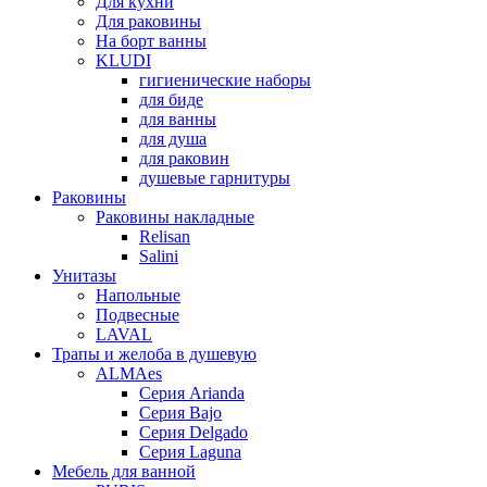
Для кухни
Для раковины
На борт ванны
KLUDI
гигиенические наборы
для биде
для ванны
для душа
для раковин
душевые гарнитуры
Раковины
Раковины накладные
Relisan
Salini
Унитазы
Напольные
Подвесные
LAVAL
Трапы и желоба в душевую
ALMAes
Серия Arianda
Серия Bajo
Серия Delgado
Серия Laguna
Мебель для ванной