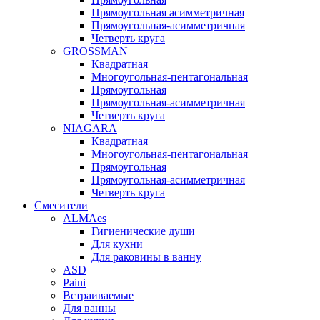
Прямоугольная асимметричная
Прямоугольная-асимметричная
Четверть круга
GROSSMAN
Квадратная
Многоугольная-пентагональная
Прямоугольная
Прямоугольная-асимметричная
Четверть круга
NIAGARA
Квадратная
Многоугольная-пентагональная
Прямоугольная
Прямоугольная-асимметричная
Четверть круга
Смесители
ALMAes
Гигиенические души
Для кухни
Для раковины в ванну
ASD
Paini
Встраиваемые
Для ванны