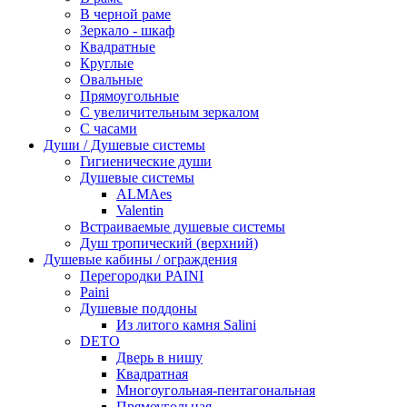
В черной раме
Зеркало - шкаф
Квадратные
Круглые
Овальные
Прямоугольные
С увеличительным зеркалом
С часами
Души / Душевые системы
Гигиенические души
Душевые системы
ALMAes
Valentin
Встраиваемые душевые системы
Душ тропический (верхний)
Душевые кабины / ограждения
Перегородки PAINI
Paini
Душевые поддоны
Из литого камня Salini
DETO
Дверь в нишу
Квадратная
Многоугольная-пентагональная
Прямоугольная