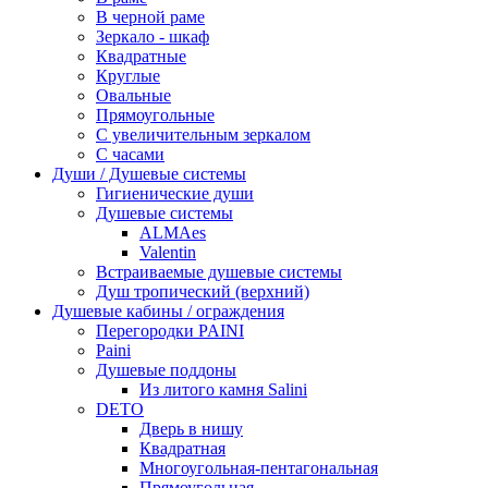
В черной раме
Зеркало - шкаф
Квадратные
Круглые
Овальные
Прямоугольные
С увеличительным зеркалом
С часами
Души / Душевые системы
Гигиенические души
Душевые системы
ALMAes
Valentin
Встраиваемые душевые системы
Душ тропический (верхний)
Душевые кабины / ограждения
Перегородки PAINI
Paini
Душевые поддоны
Из литого камня Salini
DETO
Дверь в нишу
Квадратная
Многоугольная-пентагональная
Прямоугольная