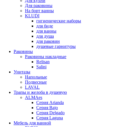
Для кухни
Для раковины
На борт ванны
KLUDI
гигиенические наборы
для биде
для ванны
для душа
для раковин
душевые гарнитуры
Раковины
Раковины накладные
Relisan
Salini
Унитазы
Напольные
Подвесные
LAVAL
Трапы и желоба в душевую
ALMAes
Серия Arianda
Серия Bajo
Серия Delgado
Серия Laguna
Мебель для ванной