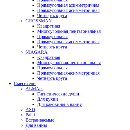
Прямоугольная асимметричная
Прямоугольная-асимметричная
Четверть круга
GROSSMAN
Квадратная
Многоугольная-пентагональная
Прямоугольная
Прямоугольная-асимметричная
Четверть круга
NIAGARA
Квадратная
Многоугольная-пентагональная
Прямоугольная
Прямоугольная-асимметричная
Четверть круга
Смесители
ALMAes
Гигиенические души
Для кухни
Для раковины в ванну
ASD
Paini
Встраиваемые
Для ванны