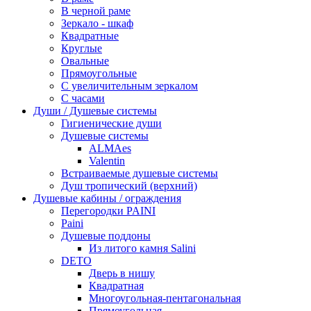
В черной раме
Зеркало - шкаф
Квадратные
Круглые
Овальные
Прямоугольные
С увеличительным зеркалом
С часами
Души / Душевые системы
Гигиенические души
Душевые системы
ALMAes
Valentin
Встраиваемые душевые системы
Душ тропический (верхний)
Душевые кабины / ограждения
Перегородки PAINI
Paini
Душевые поддоны
Из литого камня Salini
DETO
Дверь в нишу
Квадратная
Многоугольная-пентагональная
Прямоугольная