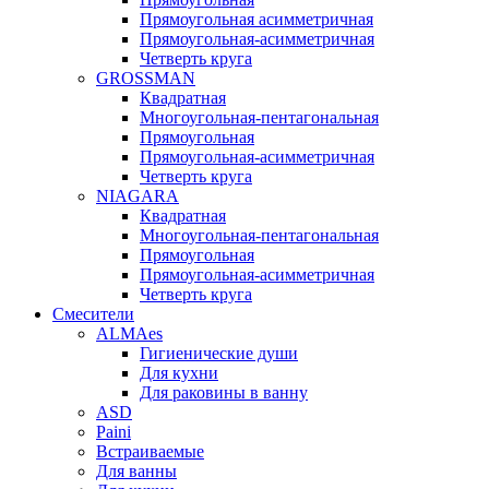
Прямоугольная асимметричная
Прямоугольная-асимметричная
Четверть круга
GROSSMAN
Квадратная
Многоугольная-пентагональная
Прямоугольная
Прямоугольная-асимметричная
Четверть круга
NIAGARA
Квадратная
Многоугольная-пентагональная
Прямоугольная
Прямоугольная-асимметричная
Четверть круга
Смесители
ALMAes
Гигиенические души
Для кухни
Для раковины в ванну
ASD
Paini
Встраиваемые
Для ванны