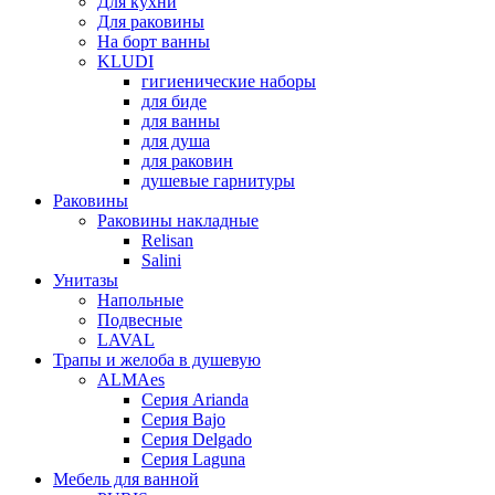
Для кухни
Для раковины
На борт ванны
KLUDI
гигиенические наборы
для биде
для ванны
для душа
для раковин
душевые гарнитуры
Раковины
Раковины накладные
Relisan
Salini
Унитазы
Напольные
Подвесные
LAVAL
Трапы и желоба в душевую
ALMAes
Серия Arianda
Серия Bajo
Серия Delgado
Серия Laguna
Мебель для ванной