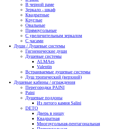
В черной раме
Зеркало - шкаф
Квадратные
Круглые
Овальные
Прямоугольные
С увеличительным зеркалом
С часами
Души / Душевые системы
Гигиенические души
Душевые системы
ALMAes
Valentin
Встраиваемые душевые системы
Душ тропический (верхний)
Душевые кабины / ограждения
Перегородки PAINI
Paini
Душевые поддоны
Из литого камня Salini
DETO
Дверь в нишу
Квадратная
Многоугольная-пентагональная
Прямоугольная