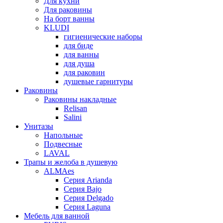
Для кухни
Для раковины
На борт ванны
KLUDI
гигиенические наборы
для биде
для ванны
для душа
для раковин
душевые гарнитуры
Раковины
Раковины накладные
Relisan
Salini
Унитазы
Напольные
Подвесные
LAVAL
Трапы и желоба в душевую
ALMAes
Серия Arianda
Серия Bajo
Серия Delgado
Серия Laguna
Мебель для ванной