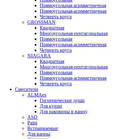
Прямоугольная асимметричная
Прямоугольная-асимметричная
Четверть круга
GROSSMAN
Квадратная
Многоугольная-пентагональная
Прямоугольная
Прямоугольная-асимметричная
Четверть круга
NIAGARA
Квадратная
Многоугольная-пентагональная
Прямоугольная
Прямоугольная-асимметричная
Четверть круга
Смесители
ALMAes
Гигиенические души
Для кухни
Для раковины в ванну
ASD
Paini
Встраиваемые
Для ванны