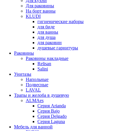
Для кухни
Для раковины
На борт ванны
KLUDI
гигиенические наборы
для биде
для ванны
для душа
для раковин
душевые гарнитуры
Раковины
Раковины накладные
Relisan
Salini
Унитазы
Напольные
Подвесные
LAVAL
Трапы и желоба в душевую
ALMAes
Серия Arianda
Серия Bajo
Серия Delgado
Серия Laguna
Мебель для ванной