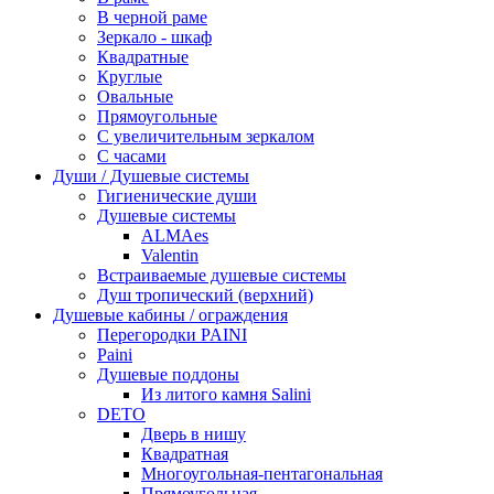
В черной раме
Зеркало - шкаф
Квадратные
Круглые
Овальные
Прямоугольные
С увеличительным зеркалом
С часами
Души / Душевые системы
Гигиенические души
Душевые системы
ALMAes
Valentin
Встраиваемые душевые системы
Душ тропический (верхний)
Душевые кабины / ограждения
Перегородки PAINI
Paini
Душевые поддоны
Из литого камня Salini
DETO
Дверь в нишу
Квадратная
Многоугольная-пентагональная
Прямоугольная