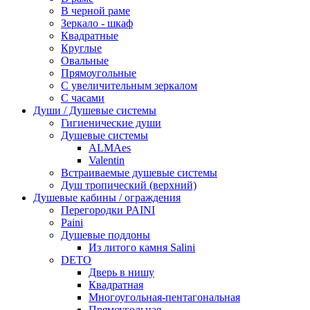
В черной раме
Зеркало - шкаф
Квадратные
Круглые
Овальные
Прямоугольные
С увеличительным зеркалом
С часами
Души / Душевые системы
Гигиенические души
Душевые системы
ALMAes
Valentin
Встраиваемые душевые системы
Душ тропический (верхний)
Душевые кабины / ограждения
Перегородки PAINI
Paini
Душевые поддоны
Из литого камня Salini
DETO
Дверь в нишу
Квадратная
Многоугольная-пентагональная
Прямоугольная