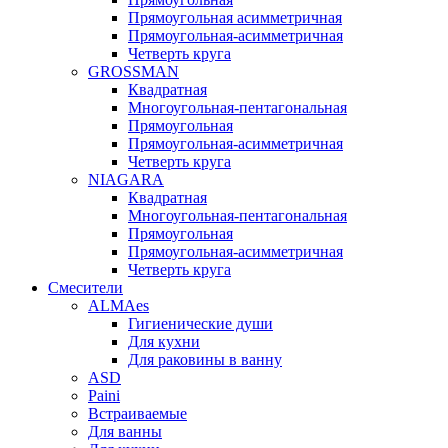
Прямоугольная асимметричная
Прямоугольная-асимметричная
Четверть круга
GROSSMAN
Квадратная
Многоугольная-пентагональная
Прямоугольная
Прямоугольная-асимметричная
Четверть круга
NIAGARA
Квадратная
Многоугольная-пентагональная
Прямоугольная
Прямоугольная-асимметричная
Четверть круга
Смесители
ALMAes
Гигиенические души
Для кухни
Для раковины в ванну
ASD
Paini
Встраиваемые
Для ванны