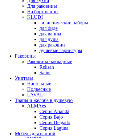
Для кухни
Для раковины
На борт ванны
KLUDI
гигиенические наборы
для биде
для ванны
для душа
для раковин
душевые гарнитуры
Раковины
Раковины накладные
Relisan
Salini
Унитазы
Напольные
Подвесные
LAVAL
Трапы и желоба в душевую
ALMAes
Серия Arianda
Серия Bajo
Серия Delgado
Серия Laguna
Мебель для ванной