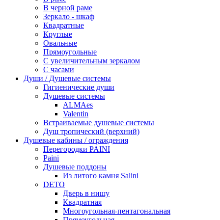
В черной раме
Зеркало - шкаф
Квадратные
Круглые
Овальные
Прямоугольные
С увеличительным зеркалом
С часами
Души / Душевые системы
Гигиенические души
Душевые системы
ALMAes
Valentin
Встраиваемые душевые системы
Душ тропический (верхний)
Душевые кабины / ограждения
Перегородки PAINI
Paini
Душевые поддоны
Из литого камня Salini
DETO
Дверь в нишу
Квадратная
Многоугольная-пентагональная
Прямоугольная