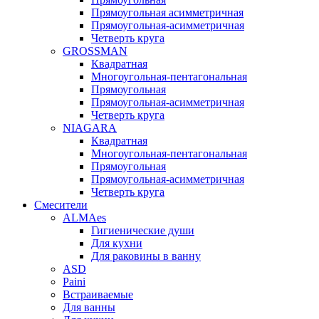
Прямоугольная асимметричная
Прямоугольная-асимметричная
Четверть круга
GROSSMAN
Квадратная
Многоугольная-пентагональная
Прямоугольная
Прямоугольная-асимметричная
Четверть круга
NIAGARA
Квадратная
Многоугольная-пентагональная
Прямоугольная
Прямоугольная-асимметричная
Четверть круга
Смесители
ALMAes
Гигиенические души
Для кухни
Для раковины в ванну
ASD
Paini
Встраиваемые
Для ванны