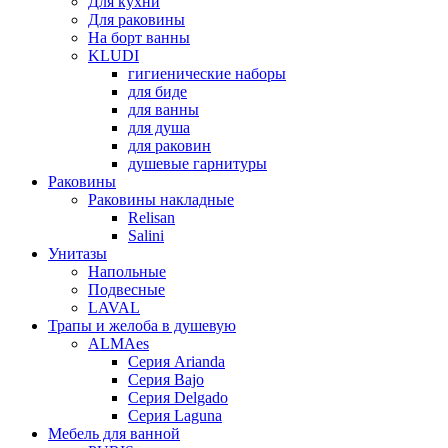
Для кухни
Для раковины
На борт ванны
KLUDI
гигиенические наборы
для биде
для ванны
для душа
для раковин
душевые гарнитуры
Раковины
Раковины накладные
Relisan
Salini
Унитазы
Напольные
Подвесные
LAVAL
Трапы и желоба в душевую
ALMAes
Серия Arianda
Серия Bajo
Серия Delgado
Серия Laguna
Мебель для ванной