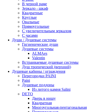
В черной раме
Зеркало - шкаф
Квадратные
Круглые
Овальные
Прямоугольные
С увеличительным зеркалом
С часами
Души / Душевые системы
Гигиенические души
Душевые системы
ALMAes
Valentin
Встраиваемые душевые системы
Душ тропический (верхний)
Душевые кабины / ограждения
Перегородки PAINI
Paini
Душевые поддоны
Из литого камня Salini
DETO
Дверь в нишу
Квадратная
Многоугольная-пентагональная
Прямоугольная