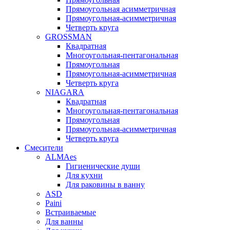
Прямоугольная асимметричная
Прямоугольная-асимметричная
Четверть круга
GROSSMAN
Квадратная
Многоугольная-пентагональная
Прямоугольная
Прямоугольная-асимметричная
Четверть круга
NIAGARA
Квадратная
Многоугольная-пентагональная
Прямоугольная
Прямоугольная-асимметричная
Четверть круга
Смесители
ALMAes
Гигиенические души
Для кухни
Для раковины в ванну
ASD
Paini
Встраиваемые
Для ванны