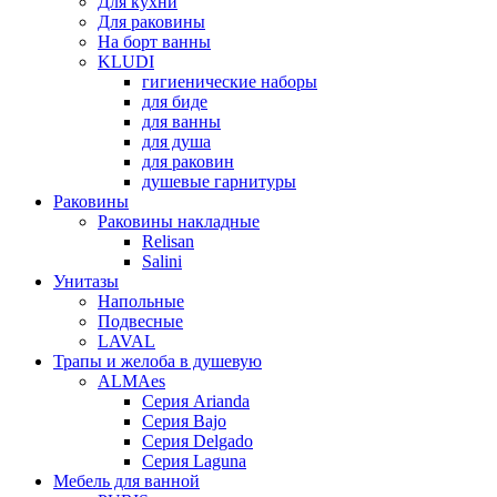
Для кухни
Для раковины
На борт ванны
KLUDI
гигиенические наборы
для биде
для ванны
для душа
для раковин
душевые гарнитуры
Раковины
Раковины накладные
Relisan
Salini
Унитазы
Напольные
Подвесные
LAVAL
Трапы и желоба в душевую
ALMAes
Серия Arianda
Серия Bajo
Серия Delgado
Серия Laguna
Мебель для ванной