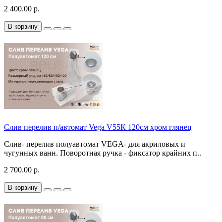
2 400.00 р.
В корзину
Слив перелив п/автомат Vega V55К 120см хром глянец
Слив- перелив полуавтомат VEGA- для акриловых и
чугунных ванн. Поворотная ручка - фиксатор крайних п..
2 700.00 р.
В корзину