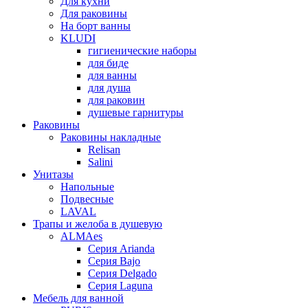
Для кухни
Для раковины
На борт ванны
KLUDI
гигиенические наборы
для биде
для ванны
для душа
для раковин
душевые гарнитуры
Раковины
Раковины накладные
Relisan
Salini
Унитазы
Напольные
Подвесные
LAVAL
Трапы и желоба в душевую
ALMAes
Серия Arianda
Серия Bajo
Серия Delgado
Серия Laguna
Мебель для ванной