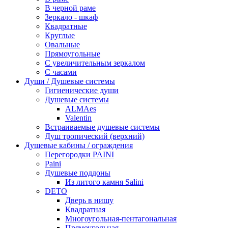
В черной раме
Зеркало - шкаф
Квадратные
Круглые
Овальные
Прямоугольные
С увеличительным зеркалом
С часами
Души / Душевые системы
Гигиенические души
Душевые системы
ALMAes
Valentin
Встраиваемые душевые системы
Душ тропический (верхний)
Душевые кабины / ограждения
Перегородки PAINI
Paini
Душевые поддоны
Из литого камня Salini
DETO
Дверь в нишу
Квадратная
Многоугольная-пентагональная
Прямоугольная