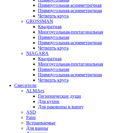
Прямоугольная асимметричная
Прямоугольная-асимметричная
Четверть круга
GROSSMAN
Квадратная
Многоугольная-пентагональная
Прямоугольная
Прямоугольная-асимметричная
Четверть круга
NIAGARA
Квадратная
Многоугольная-пентагональная
Прямоугольная
Прямоугольная-асимметричная
Четверть круга
Смесители
ALMAes
Гигиенические души
Для кухни
Для раковины в ванну
ASD
Paini
Встраиваемые
Для ванны