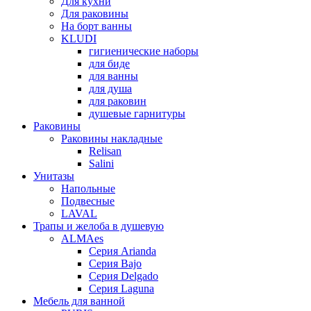
Для кухни
Для раковины
На борт ванны
KLUDI
гигиенические наборы
для биде
для ванны
для душа
для раковин
душевые гарнитуры
Раковины
Раковины накладные
Relisan
Salini
Унитазы
Напольные
Подвесные
LAVAL
Трапы и желоба в душевую
ALMAes
Серия Arianda
Серия Bajo
Серия Delgado
Серия Laguna
Мебель для ванной