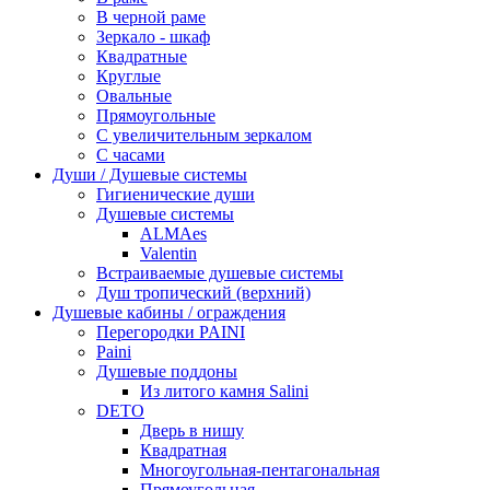
В черной раме
Зеркало - шкаф
Квадратные
Круглые
Овальные
Прямоугольные
С увеличительным зеркалом
С часами
Души / Душевые системы
Гигиенические души
Душевые системы
ALMAes
Valentin
Встраиваемые душевые системы
Душ тропический (верхний)
Душевые кабины / ограждения
Перегородки PAINI
Paini
Душевые поддоны
Из литого камня Salini
DETO
Дверь в нишу
Квадратная
Многоугольная-пентагональная
Прямоугольная