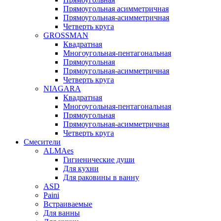
Прямоугольная асимметричная
Прямоугольная-асимметричная
Четверть круга
GROSSMAN
Квадратная
Многоугольная-пентагональная
Прямоугольная
Прямоугольная-асимметричная
Четверть круга
NIAGARA
Квадратная
Многоугольная-пентагональная
Прямоугольная
Прямоугольная-асимметричная
Четверть круга
Смесители
ALMAes
Гигиенические души
Для кухни
Для раковины в ванну
ASD
Paini
Встраиваемые
Для ванны