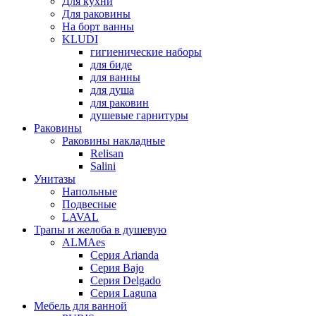
Для кухни
Для раковины
На борт ванны
KLUDI
гигиенические наборы
для биде
для ванны
для душа
для раковин
душевые гарнитуры
Раковины
Раковины накладные
Relisan
Salini
Унитазы
Напольные
Подвесные
LAVAL
Трапы и желоба в душевую
ALMAes
Серия Arianda
Серия Bajo
Серия Delgado
Серия Laguna
Мебель для ванной