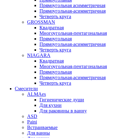
Прямоугольная асимметричная
Прямоугольная-асимметричная
Четверть круга
GROSSMAN
Квадратная
Многоугольная-пентагональная
Прямоугольная
Прямоугольная-асимметричная
Четверть круга
NIAGARA
Квадратная
Многоугольная-пентагональная
Прямоугольная
Прямоугольная-асимметричная
Четверть круга
Смесители
ALMAes
Гигиенические души
Для кухни
Для раковины в ванну
ASD
Paini
Встраиваемые
Для ванны