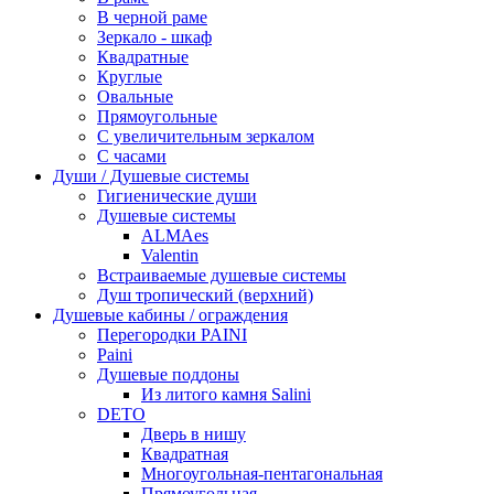
В черной раме
Зеркало - шкаф
Квадратные
Круглые
Овальные
Прямоугольные
С увеличительным зеркалом
С часами
Души / Душевые системы
Гигиенические души
Душевые системы
ALMAes
Valentin
Встраиваемые душевые системы
Душ тропический (верхний)
Душевые кабины / ограждения
Перегородки PAINI
Paini
Душевые поддоны
Из литого камня Salini
DETO
Дверь в нишу
Квадратная
Многоугольная-пентагональная
Прямоугольная