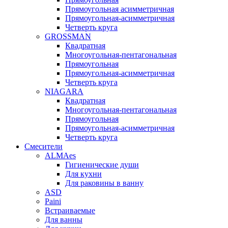
Прямоугольная асимметричная
Прямоугольная-асимметричная
Четверть круга
GROSSMAN
Квадратная
Многоугольная-пентагональная
Прямоугольная
Прямоугольная-асимметричная
Четверть круга
NIAGARA
Квадратная
Многоугольная-пентагональная
Прямоугольная
Прямоугольная-асимметричная
Четверть круга
Смесители
ALMAes
Гигиенические души
Для кухни
Для раковины в ванну
ASD
Paini
Встраиваемые
Для ванны