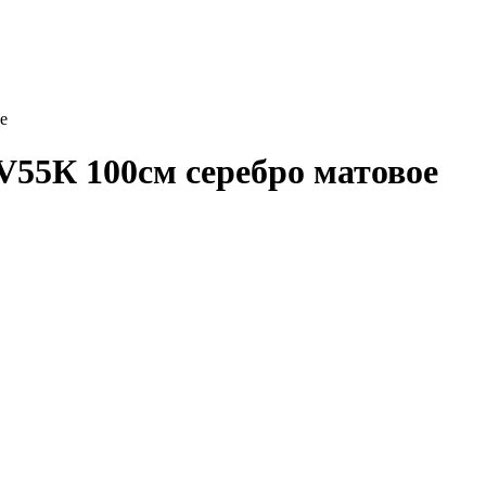
е
V55К 100см серебро матовое