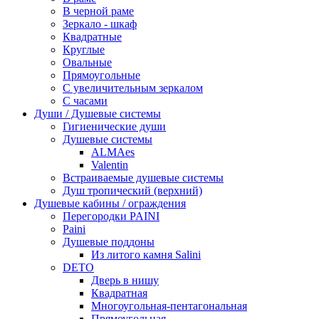
В черной раме
Зеркало - шкаф
Квадратные
Круглые
Овальные
Прямоугольные
С увеличительным зеркалом
С часами
Души / Душевые системы
Гигиенические души
Душевые системы
ALMAes
Valentin
Встраиваемые душевые системы
Душ тропический (верхний)
Душевые кабины / ограждения
Перегородки PAINI
Paini
Душевые поддоны
Из литого камня Salini
DETO
Дверь в нишу
Квадратная
Многоугольная-пентагональная
Прямоугольная