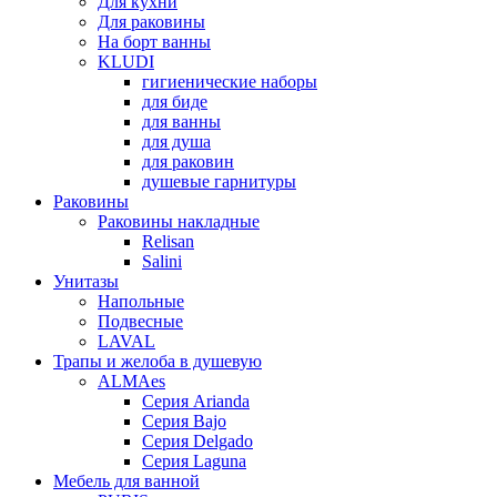
Для кухни
Для раковины
На борт ванны
KLUDI
гигиенические наборы
для биде
для ванны
для душа
для раковин
душевые гарнитуры
Раковины
Раковины накладные
Relisan
Salini
Унитазы
Напольные
Подвесные
LAVAL
Трапы и желоба в душевую
ALMAes
Серия Arianda
Серия Bajo
Серия Delgado
Серия Laguna
Мебель для ванной