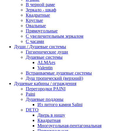
В черной раме
Зеркало - шкаф
Квадратные
Круглые
Овальные
Прямоугольные
С увеличительным зеркалом
С часами
Души / Душевые системы
Гигиенические души
Душевые системы
ALMAes
Valentin
Встраиваемые душевые системы
Душ тропический (верхний)
Душевые кабины / ограждения
Перегородки PAINI
Paini
Душевые поддоны
Из литого камня Salini
DETO
Дверь в нишу
Квадратная
Многоугольная-пентагональная
Прямоугольная