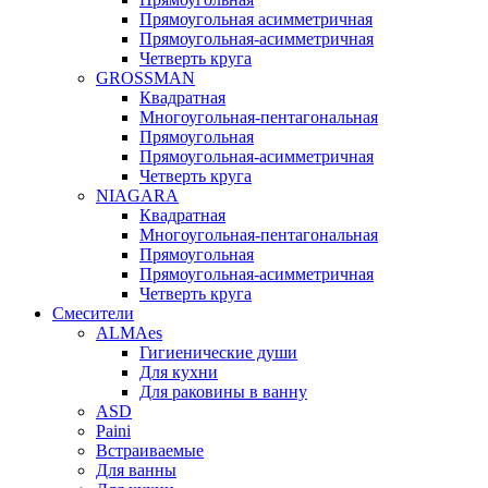
Прямоугольная асимметричная
Прямоугольная-асимметричная
Четверть круга
GROSSMAN
Квадратная
Многоугольная-пентагональная
Прямоугольная
Прямоугольная-асимметричная
Четверть круга
NIAGARA
Квадратная
Многоугольная-пентагональная
Прямоугольная
Прямоугольная-асимметричная
Четверть круга
Смесители
ALMAes
Гигиенические души
Для кухни
Для раковины в ванну
ASD
Paini
Встраиваемые
Для ванны