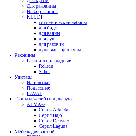
Для кухни
Для раковины
На борт ванны
KLUDI
гигиенические наборы
для биде
для ванны
для душа
для раковин
душевые гарнитуры
Раковины
Раковины накладные
Relisan
Salini
Унитазы
Напольные
Подвесные
LAVAL
Трапы и желоба в душевую
ALMAes
Серия Arianda
Серия Bajo
Серия Delgado
Серия Laguna
Мебель для ванной