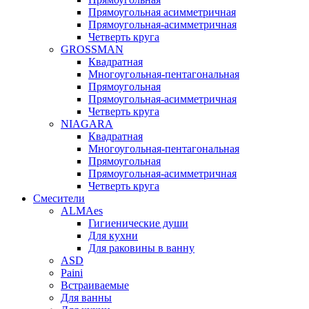
Прямоугольная асимметричная
Прямоугольная-асимметричная
Четверть круга
GROSSMAN
Квадратная
Многоугольная-пентагональная
Прямоугольная
Прямоугольная-асимметричная
Четверть круга
NIAGARA
Квадратная
Многоугольная-пентагональная
Прямоугольная
Прямоугольная-асимметричная
Четверть круга
Смесители
ALMAes
Гигиенические души
Для кухни
Для раковины в ванну
ASD
Paini
Встраиваемые
Для ванны