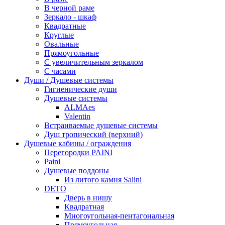
В черной раме
Зеркало - шкаф
Квадратные
Круглые
Овальные
Прямоугольные
С увеличительным зеркалом
С часами
Души / Душевые системы
Гигиенические души
Душевые системы
ALMAes
Valentin
Встраиваемые душевые системы
Душ тропический (верхний)
Душевые кабины / ограждения
Перегородки PAINI
Paini
Душевые поддоны
Из литого камня Salini
DETO
Дверь в нишу
Квадратная
Многоугольная-пентагональная
Прямоугольная