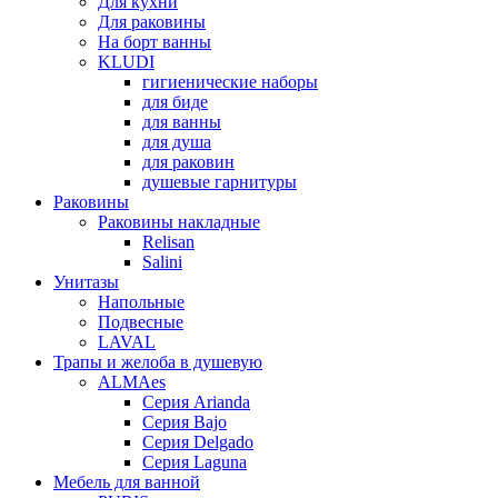
Для кухни
Для раковины
На борт ванны
KLUDI
гигиенические наборы
для биде
для ванны
для душа
для раковин
душевые гарнитуры
Раковины
Раковины накладные
Relisan
Salini
Унитазы
Напольные
Подвесные
LAVAL
Трапы и желоба в душевую
ALMAes
Серия Arianda
Серия Bajo
Серия Delgado
Серия Laguna
Мебель для ванной