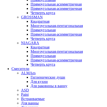
Прямоугольная асимметричная
Прямоугольная-асимметричная
Четверть круга
GROSSMAN
Квадратная
Многоугольная-пентагональная
Прямоугольная
Прямоугольная-асимметричная
Четверть круга
NIAGARA
Квадратная
Многоугольная-пентагональная
Прямоугольная
Прямоугольная-асимметричная
Четверть круга
Смесители
ALMAes
Гигиенические души
Для кухни
Для раковины в ванну
ASD
Paini
Встраиваемые
Для ванны