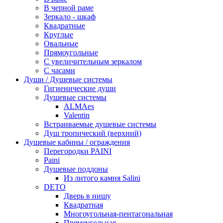
В черной раме
Зеркало - шкаф
Квадратные
Круглые
Овальные
Прямоугольные
С увеличительным зеркалом
С часами
Души / Душевые системы
Гигиенические души
Душевые системы
ALMAes
Valentin
Встраиваемые душевые системы
Душ тропический (верхний)
Душевые кабины / ограждения
Перегородки PAINI
Paini
Душевые поддоны
Из литого камня Salini
DETO
Дверь в нишу
Квадратная
Многоугольная-пентагональная
Прямоугольная