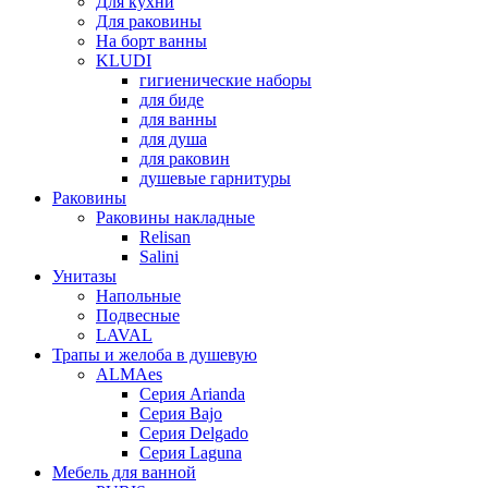
Для кухни
Для раковины
На борт ванны
KLUDI
гигиенические наборы
для биде
для ванны
для душа
для раковин
душевые гарнитуры
Раковины
Раковины накладные
Relisan
Salini
Унитазы
Напольные
Подвесные
LAVAL
Трапы и желоба в душевую
ALMAes
Серия Arianda
Серия Bajo
Серия Delgado
Серия Laguna
Мебель для ванной