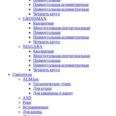
Прямоугольная асимметричная
Прямоугольная-асимметричная
Четверть круга
GROSSMAN
Квадратная
Многоугольная-пентагональная
Прямоугольная
Прямоугольная-асимметричная
Четверть круга
NIAGARA
Квадратная
Многоугольная-пентагональная
Прямоугольная
Прямоугольная-асимметричная
Четверть круга
Смесители
ALMAes
Гигиенические души
Для кухни
Для раковины в ванну
ASD
Paini
Встраиваемые
Для ванны