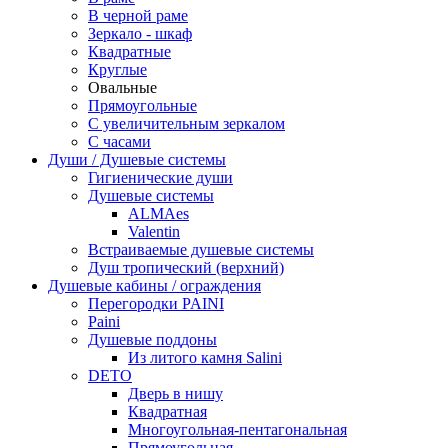
В черной раме
Зеркало - шкаф
Квадратные
Круглые
Овальные
Прямоугольные
С увеличительным зеркалом
С часами
Души / Душевые системы
Гигиенические души
Душевые системы
ALMAes
Valentin
Встраиваемые душевые системы
Душ тропический (верхний)
Душевые кабины / ограждения
Перегородки PAINI
Paini
Душевые поддоны
Из литого камня Salini
DETO
Дверь в нишу
Квадратная
Многоугольная-пентагональная
Прямоугольная