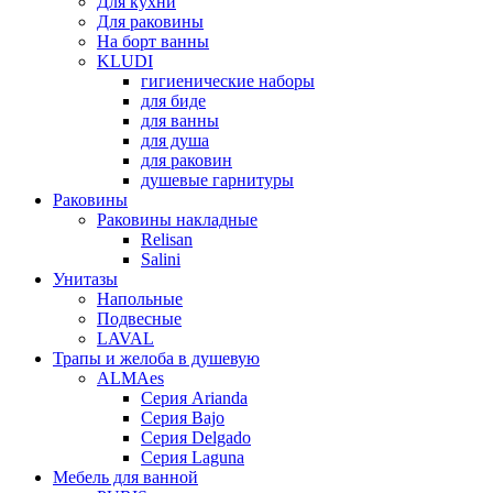
Для кухни
Для раковины
На борт ванны
KLUDI
гигиенические наборы
для биде
для ванны
для душа
для раковин
душевые гарнитуры
Раковины
Раковины накладные
Relisan
Salini
Унитазы
Напольные
Подвесные
LAVAL
Трапы и желоба в душевую
ALMAes
Серия Arianda
Серия Bajo
Серия Delgado
Серия Laguna
Мебель для ванной