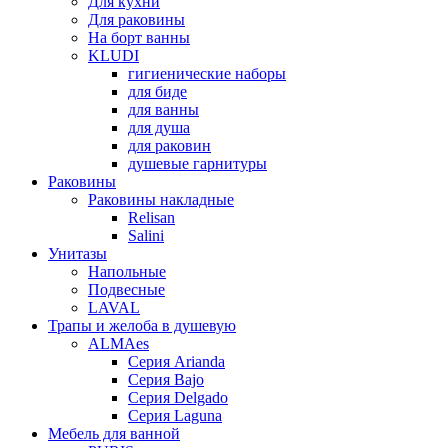
Для кухни
Для раковины
На борт ванны
KLUDI
гигиенические наборы
для биде
для ванны
для душа
для раковин
душевые гарнитуры
Раковины
Раковины накладные
Relisan
Salini
Унитазы
Напольные
Подвесные
LAVAL
Трапы и желоба в душевую
ALMAes
Серия Arianda
Серия Bajo
Серия Delgado
Серия Laguna
Мебель для ванной