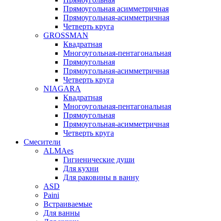
Прямоугольная асимметричная
Прямоугольная-асимметричная
Четверть круга
GROSSMAN
Квадратная
Многоугольная-пентагональная
Прямоугольная
Прямоугольная-асимметричная
Четверть круга
NIAGARA
Квадратная
Многоугольная-пентагональная
Прямоугольная
Прямоугольная-асимметричная
Четверть круга
Смесители
ALMAes
Гигиенические души
Для кухни
Для раковины в ванну
ASD
Paini
Встраиваемые
Для ванны