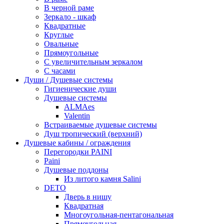
В черной раме
Зеркало - шкаф
Квадратные
Круглые
Овальные
Прямоугольные
С увеличительным зеркалом
С часами
Души / Душевые системы
Гигиенические души
Душевые системы
ALMAes
Valentin
Встраиваемые душевые системы
Душ тропический (верхний)
Душевые кабины / ограждения
Перегородки PAINI
Paini
Душевые поддоны
Из литого камня Salini
DETO
Дверь в нишу
Квадратная
Многоугольная-пентагональная
Прямоугольная