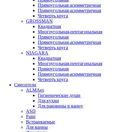
Прямоугольная асимметричная
Прямоугольная-асимметричная
Четверть круга
GROSSMAN
Квадратная
Многоугольная-пентагональная
Прямоугольная
Прямоугольная-асимметричная
Четверть круга
NIAGARA
Квадратная
Многоугольная-пентагональная
Прямоугольная
Прямоугольная-асимметричная
Четверть круга
Смесители
ALMAes
Гигиенические души
Для кухни
Для раковины в ванну
ASD
Paini
Встраиваемые
Для ванны