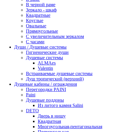
В черной раме
Зеркало - шкаф
Квадратные
Круглые
Овальные
Прямоугольные
С увеличительным зеркалом
С часами
Души / Душевые системы
Гигиенические души
Душевые системы
ALMAes
Valentin
Встраиваемые душевые системы
Душ тропический (верхний)
Душевые кабины / ограждения
Перегородки PAINI
Paini
Душевые поддоны
Из литого камня Salini
DETO
Дверь в нишу
Квадратная
Многоугольная-пентагональная
Прямоугольная