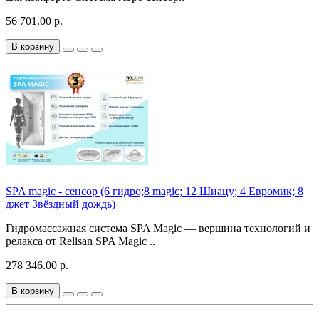
56 701.00 р.
В корзину
SPA magic - сенсор (6 гидро;8 magic; 12 Шиацу; 4 Евромик; 8
джет Звёздный дождь)
Гидромассажная система SPA Magic — вершина технологий и
релакса от Relisan SPA Magic ..
278 346.00 р.
В корзину