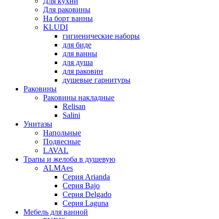
Для кухни
Для раковины
На борт ванны
KLUDI
гигиенические наборы
для биде
для ванны
для душа
для раковин
душевые гарнитуры
Раковины
Раковины накладные
Relisan
Salini
Унитазы
Напольные
Подвесные
LAVAL
Трапы и желоба в душевую
ALMAes
Серия Arianda
Серия Bajo
Серия Delgado
Серия Laguna
Мебель для ванной